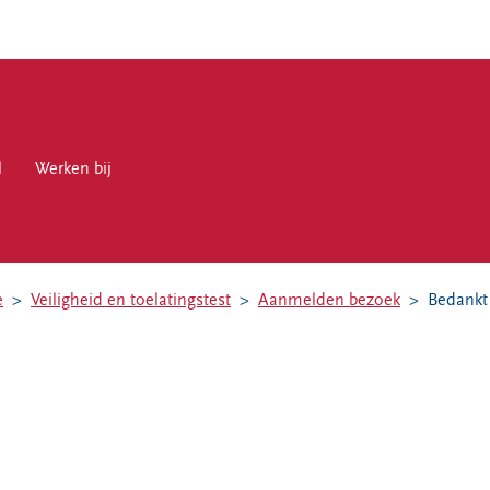
l
en bij
Werken bij
e
Veiligheid en toelatingstest
Aanmelden bezoek
Bedankt
en