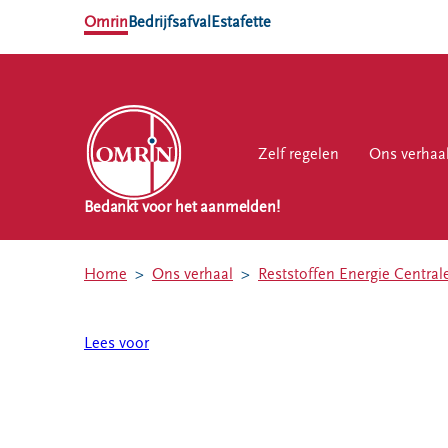
Omrin
Bedrijfsafval
Estafette
Zelf regelen
Zelf regelen
Ons verhaal
Ons verhaa
Werk
Bedankt voor het aanmelden!
NL
EN
Home
Ons verhaal
Reststoffen Energie Central
Ons
Werk
Zelf regelen
Contact
verhaal
bij
Lees voor
Afvalkalender
Storing, klacht
Nieuws
of vraag
Omrin Afvalapp
Ontdek
Klantenservice
Afval scheiden
Omrin
SYP
Milieustraten
Over Omrin