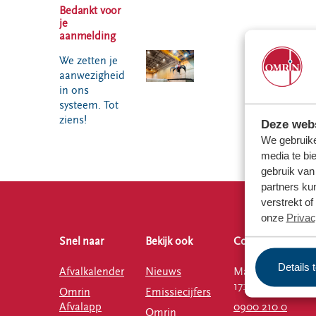
VeeIgestelde
Bedankt voor
Milieupas
Hier werken
vragen
je
aanvragen
we aan
aanmelding
Pers
Kringloopspullen
Ecopark De
Locaties
We zetten je
Wierde
Afval aanmelden
aanwezigheid
Reststoffen
Bouwcontainer
in ons
Energie
huren
systeem. Tot
Centrale
ziens!
Deze webs
Projecten
We gebruike
media te bi
gebruik van
Voor gemeenten
Voor leveranciers en bezoekers
partners ku
verstrekt o
onze
Privac
Snel naar
Bekijk ook
Contact
Details 
Afvalkalender
Nieuws
Ma-vr 08:00 -
17:00 uur
Omrin
Emissiecijfers
Afvalapp
0900 210 0
Omrin