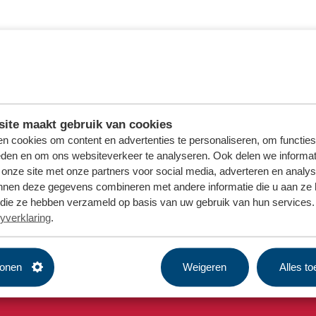
ite maakt gebruik van cookies
n cookies om content en advertenties te personaliseren, om functies
eden en om ons websiteverkeer te analyseren. Ook delen we informat
 onze site met onze partners voor social media, adverteren en analy
nnen deze gegevens combineren met andere informatie die u aan ze 
f die ze hebben verzameld op basis van uw gebruik van hun services. 
yverklaring
.
Samen op weg naar een duurzame wereld
tonen
Weigeren
Alles t
Omrin.nl is green hosted