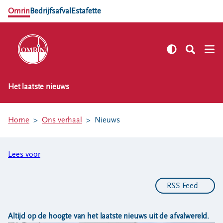
Omrin
Bedrijfsafval
Estafette
Het laatste nieuws
NL
EN
Zelf regelen
Home
Ons verhaal
Nieuws
Afvalkalender
Omrin Afvalapp
Lees voor
Afval scheiden
Milieustraten
Milieupas aanvragen
RSS Feed
Kringloopspullen
Afval aanmelden
Altijd op de hoogte van het laatste nieuws uit de afvalwereld.