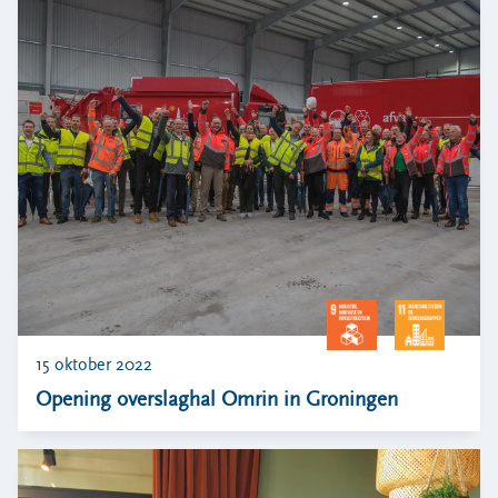
Locaties
Werken bij
Voor gemeenten
Voor leveranciers en bezoekers
15 oktober 2022
Opening overslaghal Omrin in Groningen