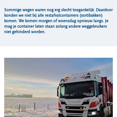
Bouwcontainer huren
Sommige wegen waren nog erg slecht toegankelijk. Daardoor
Ons verhaal
konden we niet bij alle restafvalcontainers (sortibakken)
komen. We komen morgen of woensdag opnieuw langs. Je
Nieuws
mag je container laten staan zolang andere weggebruikers
Ontdek Omrin
niet gehinderd worden.
Over Omrin
Hier werken we aan
Ecopark De Wierde
Reststoffen Energie Centrale
Projecten
Contact
Storing, klacht of vraag
Klantenservice SYP
VeeIgestelde vragen
Pers