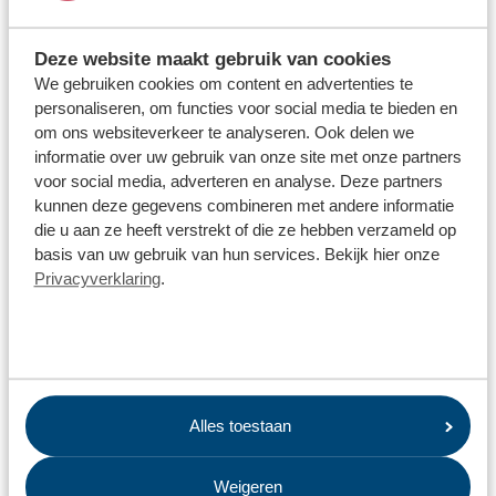
restafval op te halen.
Nieuwe ophaaldagen worden in
jouw afvalkalender
en in de
Deze website maakt gebruik van cookies
Omrin Afvalapp zichtbaar nadat ze ingepland worden.
We gebruiken cookies om content en advertenties te
personaliseren, om functies voor social media te bieden en
om ons websiteverkeer te analyseren. Ook delen we
informatie over uw gebruik van onze site met onze partners
voor social media, adverteren en analyse. Deze partners
Milieustraten
kunnen deze gegevens combineren met andere informatie
Onze milieustraten zijn inmiddels te bezoeken volgens de
die u aan ze heeft verstrekt of die ze hebben verzameld op
reguliere openingstijden. Er wordt hard gewerkt om de
basis van uw gebruik van hun services. Bekijk hier onze
milieustraten sneeuw- en ijsvrij te maken.
Privacyverklaring
.
Alles toestaan
Weigeren