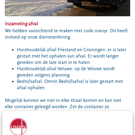
Locaties
Werken bij
Inzameling afval
We hebben vanochtend te maken met code oranje. Dit heeft
Voor gemeenten
invloed op onze dienstverlening.
Voor leveranciers en bezoekers
Huishoudelijk afval Friesland en Groningen: er is later
gestart met het ophalen van afval. Er wordt langer
gereden om de late start in te halen.
Huishoudelijk afval Veluwe: op de Veluwe wordt
gereden volgens planning.
Bedrijfsafval: Omrin Bedrijfsafval is later gestart met
afval ophalen.
Mogelijk kunnen we niet in elke straat komen en kan niet
elke container geleegd worden. Zet de container zo
toegankelijk mogelijk neer.
De gft-routes van deze week vervallen en worden niet
ingehaald. Zo maken we ruimte in onze planning om