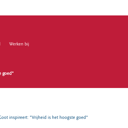
l
en bij
Werken bij
te goed"
en
Goot inspireert: "Vrijheid is het hoogste goed"