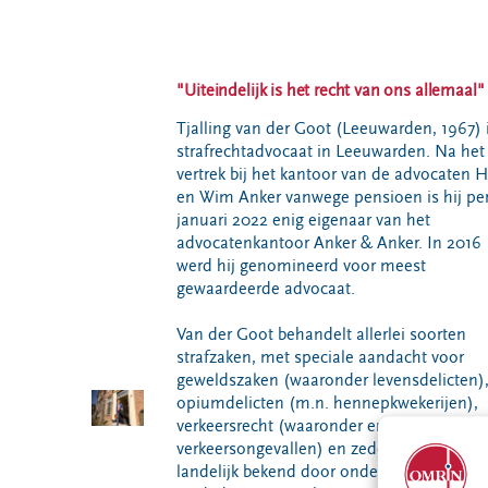
VeeIgestelde
Milieupas
Hier werken
vragen
aanvragen
we aan
Pers
Kringloopspullen
Ecopark De
"Uiteindelijk is het recht van ons allemaal"
Locaties
Wierde
Afval aanmelden
Tjalling van der Goot (Leeuwarden, 1967) 
Reststoffen
Bouwcontainer
strafrechtadvocaat in Leeuwarden. Na het
Energie
huren
vertrek bij het kantoor van de advocaten 
Centrale
en Wim Anker vanwege pensioen is hij per
Projecten
januari 2022 enig eigenaar van het
advocatenkantoor Anker & Anker. In 2016
werd hij genomineerd voor meest
Voor gemeenten
Voor leveranciers en bezoekers
gewaardeerde advocaat.
Van der Goot behandelt allerlei soorten
strafzaken, met speciale aandacht voor
geweldszaken (waaronder levensdelicten)
opiumdelicten (m.n. hennepkwekerijen),
verkeersrecht (waaronder ernstige
verkeersongevallen) en zedenzaken. Hij is
landelijk bekend door onder andere het