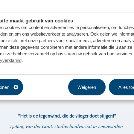
amse
ite maakt gebruik van cookies
n de
n cookies om content en advertenties te personaliseren, om functies
eden en om ons websiteverkeer te analyseren. Ook delen we informat
 hij
 onze site met onze partners voor social media, adverteren en analy
nnen deze gegevens combineren met andere informatie die u aan ze 
gen
f die ze hebben verzameld op basis van uw gebruik van hun services. 
zijn
yverklaring
.
ing
tonen
Weigeren
Alles t
"
Het is de tegenwind, die de vlieger doet stijgen!
"
Tjalling van der Goot, strafrechtadvocaat in Leeuwarden