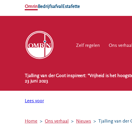
Omrin
Bedrijfsafval
Estafette
Zelf regelen
Zelf regelen
Ons verhaal
Ons verhaa
Werk
Tjalling van der Goot inspireert: "Vrijheid is het hoogs
NL
EN
23 juni 2023
Ons
Werk
Zelf regelen
Contact
verhaal
bij
Lees voor
Afvalkalender
Storing, klacht
Nieuws
of vraag
Omrin Afvalapp
Ontdek
Klantenservice
Afval scheiden
Home
Ons verhaal
Nieuws
Tjalling van der 
Omrin
SYP
Milieustraten
Over Omrin