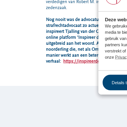
verdedigen van Robert M. in de Amsterd
zedenzaak.
Deze webs
Nog nooit was de advocatuur en de rol va
strafrechtadvocaat zo actueel als nu. Wat
We gebruike
inspireert Tjalling van der Goot? Op ons
media te bi
online platform 'Inspireer de Wereld' komt
gebruik van
uitgebreid aan het woord. Als markante
partners ku
noorderling die, net als Omrin, op zijn ei
verstrekt o
manier werkt aan een betere wereld. Lees 
onze
Privac
verhaal:
https://inspireerdewereld.nl/tjall
Details 