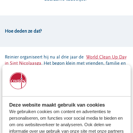
Locaties
Werken bij
Hoe deden ze dat?
Voor gemeenten
Voor leveranciers en bezoekers
Reinier organiseert hij nu al drie jaar de
World Clean Up Day
in Sint Nicolaasga
. Het begon klein met vrienden, familie en
buren. Dit jaar wilde Reinier het groter gaan aanpakken.
Uiteindelijke deden zestig mensen mee, inclusief de
wethouder! De moeders Marije en Afke hebben het trio
'Rommelridders' geholpen met organiseren.
Moeder Afke vertelt: "Wat een enorm groot succes was het
zaterdag! 's Ochtends waren er in totaal 29 mensen om
Deze website maakt gebruik van cookies
zwerfafval op te ruimen (incl. ons als organisatie). Er waren
We gebruiken cookies om content en advertenties te
kinderen die zo enthousiast terug kwamen dat ze hun ouders
personaliseren, om functies voor social media te bieden en
vroegen om samen 's middags weer mee te doen. Zo kwam
om ons websiteverkeer te analyseren. Ook delen we
het dan ook dat we 's middags met 45 mensen hebben
informatie over uw gebruik van onze site met onze partners