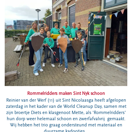
Bouwcontainer huren
Ons verhaal
Nieuws
Ontdek Omrin
Over Omrin
Hier werken we aan
Ecopark De Wierde
Reststoffen Energie Centrale
Projecten
Contact
Rommelridders maken Sint Nyk schoon
Storing, klacht of vraag
Reinier van der Werf (11) uit Sint Nicolaasga heeft afgelopen
zaterdag in het kader van de World Cleanup Day, samen met
Klantenservice SYP
zijn broertje Diets en klasgenoot Mette, als 'Rommelridders'
VeeIgestelde vragen
hun dorp weer helemaal schoon en zwerfafvalvrij gemaakt.
Pers
Wij hebben het trio graag ondersteund met materiaal en
duurzame kadootjes.