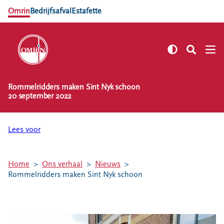
Omrin
Bedrijfsafval
Estafette
Rommelridders maken Sint Nyk schoon
NL
EN
20 september 2022
Zelf regelen
Afvalkalender
Lees voor
Omrin Afvalapp
Afval scheiden
Home
Ons verhaal
Nieuws
Milieustraten
Rommelridders maken Sint Nyk schoon
Milieupas aanvragen
Kringloopspullen
Afval aanmelden