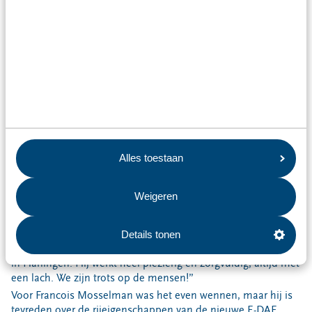
Daarnaast heeft het inzamelvoertuig een nieuw
veiligheidssysteem, de zogenaamde VDL Active Safety: een
geïntegreerd camerasysteem controleert de omgeving van
het voertuig en breekt bij dringend gevaar de beladingscyclus
af. Dus mocht er bij het beladen van een container een
persoon in de directe omgeving van de zijbelading komen,
dan stopt de beladingscyclus direct. Voor VDL en Omrin is
deze pilot een primeur in Nederland.
Alles toestaan
Wethouder Hendrik Sijtsma van de gemeente Harlingen: “We
Weigeren
zijn blij dat de eerste elektrische vuilniswagen van Omrin in
onze gemeente rijdt. Wij zijn ook erg actief om ons eigen
wagenpark te verduurzamen. Stap voor stap rijden we steeds
Details tonen
meer elektrisch. Wij kennen allemaal Francois als chauffeur
in Harlingen. Hij werkt heel plezierig en zorgvuldig, altijd met
een lach. We zijn trots op de mensen!”
Voor Francois Mosselman was het even wennen, maar hij is
tevreden over de rijeigenschappen van de nieuwe E-DAF.