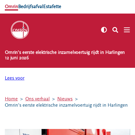
Omrin
Bedrijfsafval
Estafette
Omrin’s eerste elektrische inzamelvoertuig rijdt in Harlingen
NL
EN
12 juni 2026
Zelf regelen
Afvalkalender
Lees voor
Omrin Afvalapp
Afval scheiden
Home
Ons verhaal
Nieuws
Milieustraten
Omrin’s eerste elektrische inzamelvoertuig rijdt in Harlingen
Milieupas aanvragen
Kringloopspullen
Afval aanmelden