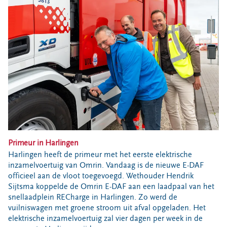
Bouwcontainer huren
Ons verhaal
Nieuws
Ontdek Omrin
Over Omrin
Hier werken we aan
Ecopark De Wierde
Reststoffen Energie Centrale
Projecten
Primeur in Harlingen
Contact
Harlingen heeft de primeur met het eerste elektrische
inzamelvoertuig van Omrin. Vandaag is de nieuwe E-DAF
Storing, klacht of vraag
officieel aan de vloot toegevoegd. Wethouder Hendrik
Klantenservice SYP
Sijtsma koppelde de Omrin E-DAF aan een laadpaal van het
snellaadplein RECharge in Harlingen. Zo werd de
VeeIgestelde vragen
vuilniswagen met groene stroom uit afval opgeladen. Het
Pers
elektrische inzamelvoertuig zal vier dagen per week in de