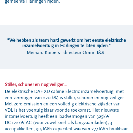
Locaties
gemeente Harlingen rijden.
Werken bij
Voor gemeenten
"We hebben als team hard gewerkt om het eerste elektrische
Voor leveranciers en bezoekers
inzamelvoertuig in Harlingen te laten rijden."
Meinard Kuipers - directeur Omrin I&R
Stiller, schoner en nog veiliger…
De elektrische DAF XD cabine Electric inzamelvoertuig, met
een vermogen van 220 kW, is stiller, schoner en nog veiliger.
Met zero emission en een volledig elektrische zijlader van
VDL is het voertuig klaar voor de toekomst. Het nieuwste
inzamelvoertuig heeft een laadvermogen van 325kW
DC+22kW AC (voor zowel snel -als langzaamladen), 3
accupakketten, 315 kWh capaciteit waarvan 277 kWh bruikbaar