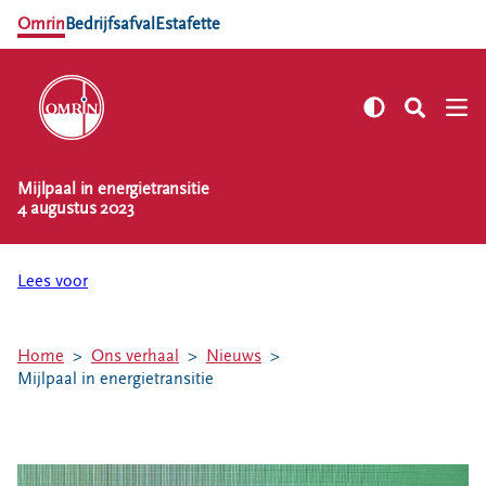
Omrin
Bedrijfsafval
Estafette
Mijlpaal in energietransitie
NL
EN
4 augustus 2023
Zelf regelen
Afvalkalender
Lees voor
Omrin Afvalapp
Afval scheiden
Home
Ons verhaal
Nieuws
Milieustraten
Mijlpaal in energietransitie
Milieupas aanvragen
Kringloopspullen
Afval aanmelden