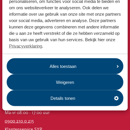
Locaties
personaliseren, om functies voor social media te bieden en
Afvalkalender
om ons websiteverkeer te analyseren. Ook delen we
Werken bij
informatie over uw gebruik van onze site met onze partners
Omrin Afvalapp
voor social media, adverteren en analyse. Deze partners
Milieustraat
kunnen deze gegevens combineren met andere informatie
Voor gemeenten
Afspraak milieustraat
die u aan ze heeft verstrekt of die ze hebben verzameld op
basis van uw gebruik van hun services. Bekijk hier onze
Voor leveranciers en bezoekers
Afval aanmelden
Privacyverklaring
.
Bekijk ook
Nieuws
Alles toestaan
Emissiecijfers
Omrin Bedrijfsafval
Weigeren
Estafette recyclewinkels
Vacatures
Details tonen
Contact
Ma-vr 08:00 - 17:00 uur
0900 210 0 215
Klantenservice SYP