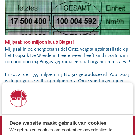
Bouwcontainer huren
Ons verhaal
Nieuws
Ontdek Omrin
Mijlpaal: 100 miljoen kuub Biogas!
Over Omrin
Mijlpaal in de energietransitie! Onze vergistingsinstallatie op
Hier werken we aan
het Ecopark De Wierde in Heerenveen heeft sinds 2016 ruim
Ecopark De Wierde
100.000.000 m3 Biogas geproduceerd uit organisch restafval!
Reststoffen Energie Centrale
In 2022 is er 17,5 miljoen m3 Biogas geproduceerd. Voor 2023
Projecten
is de prognose zelfs 19 miljoen m3. Onze voertuigen rijden
op groengas, fossielvrij. Schoner en stiller.
Contact
#samenduurzaam
#energietransitie
#fossielvrij
#Omrin
Storing, klacht of vraag
Klantenservice SYP
VeeIgestelde vragen
Deze website maakt gebruik van cookies
Pers
We gebruiken cookies om content en advertenties te
Snel naar