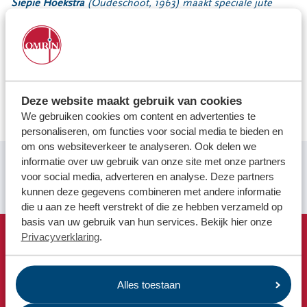
Locaties
Siepie Hoekstra
(Oudeschoot, 1963) maakt speciale jute
tassen met gerecyclede wollen dekens onder haar label
Werken bij
‘
Makke troch Siepie
’. Inmiddels vinden de tassen hun weg in
binnen- en buitenland. Bewust heeft ze geen winkel of
webshop, zodat haar tassen uniek blijven.
Voor gemeenten
Lees Siepie's hele inspirerende verhaal via ons online
Voor leveranciers en bezoekers
Deze website maakt gebruik van cookies
platform Inspireer de Wereld.
We gebruiken cookies om content en advertenties te
personaliseren, om functies voor social media te bieden en
om ons websiteverkeer te analyseren. Ook delen we
informatie over uw gebruik van onze site met onze partners
voor social media, adverteren en analyse. Deze partners
Ik maak graag iets nieuws van iets ouds.
kunnen deze gegevens combineren met andere informatie
die u aan ze heeft verstrekt of die ze hebben verzameld op
basis van uw gebruik van hun services. Bekijk hier onze
Privacyverklaring
.
Snel naar
Afvalkalender
Alles toestaan
Omrin Afvalapp