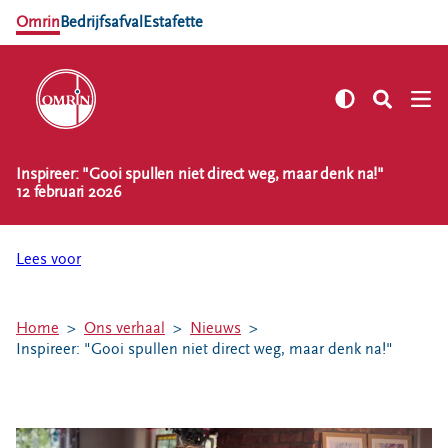
Omrin
Bedrijfsafval
Estafette
Inspireer: "Gooi spullen niet direct weg, maar denk na!"
NL
EN
12 februari 2026
Zelf regelen
Afvalkalender
Lees voor
Omrin Afvalapp
Afval scheiden
Home
Ons verhaal
Nieuws
Milieustraten
Inspireer: "Gooi spullen niet direct weg, maar denk na!"
Milieupas aanvragen
Kringloopspullen
Afval aanmelden