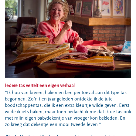
Bouwcontainer huren
Ons verhaal
Nieuws
Ontdek Omrin
Over Omrin
Hier werken we aan
Ecopark De Wierde
Reststoffen Energie Centrale
Projecten
Iedere tas vertelt een eigen verhaal
Contact
“Ik hou van breien, haken en ben per toeval aan dit type tas
begonnen. Zo’n tien jaar geleden ontdekte ik de jute
Storing, klacht of vraag
boodschappentas, die ik een extra kleurtje wilde geven. Eerst
Klantenservice SYP
wilde ik iets haken, maar toen bedacht ik me dat ik de tas ook
met mijn eigen babydekentje van vroeger kon bekleden. En
VeeIgestelde vragen
zo kreeg dat dekentje een mooi tweede leven.”
Pers