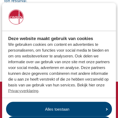
Locaties
ton restafval.
Werken bij
Meerlanden verzorgt de inzameling, Omrin zorgt voor de
‘rest’. Dat betekent concreet de verwerking van het
huishoudelijk restafval, deels door het om te zetten in
herbruikbare grondstoffen en het deel dat dan nog overblijft
Voor gemeenten
wordt door verbranding omgezet in duurzame energie. Het
Voor leveranciers en bezoekers
Deze website maakt gebruik van cookies
vervoer naar de verwerkingsinstallaties in Heerenveen en
We gebruiken cookies om content en advertenties te
Harlingen vindt op een duurzame manier plaats. Omrin rijdt
personaliseren, om functies voor social media te bieden en
vooral met voertuigen op groengas, geproduceerd uit
om ons websiteverkeer te analyseren. Ook delen we
organisch restafval. Schoner, stiller en duurzamer.
informatie over uw gebruik van onze site met onze partners
voor social media, adverteren en analyse. Deze partners
kunnen deze gegevens combineren met andere informatie
die u aan ze heeft verstrekt of die ze hebben verzameld op
basis van uw gebruik van hun services. Bekijk hier onze
Privacyverklaring
.
Snel naar
Afvalkalender
Alles toestaan
Omrin Afvalapp