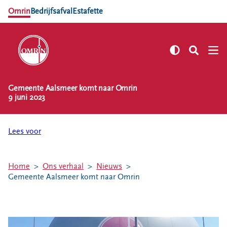
Omrin
Bedrijfsafval
Estafette
Gemeente Aalsmeer komt naar Omrin
NL
EN
9 juni 2023
Zelf regelen
Afvalkalender
Lees voor
Omrin Afvalapp
Afval scheiden
Home
Ons verhaal
Nieuws
Milieustraten
Gemeente Aalsmeer komt naar Omrin
Milieupas aanvragen
Kringloopspullen
Afval aanmelden