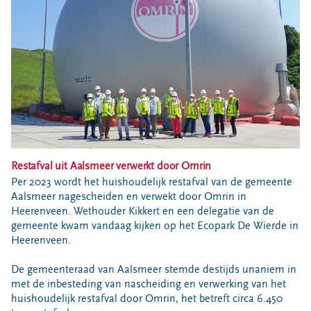
Bouwcontainer huren
Ons verhaal
Nieuws
Ontdek Omrin
Over Omrin
Hier werken we aan
Ecopark De Wierde
Reststoffen Energie Centrale
Restafval uit Aalsmeer verwerkt door Omrin
Projecten
Per 2023 wordt het huishoudelijk restafval van de gemeente
Aalsmeer nagescheiden en verwekt door Omrin in
Contact
Heerenveen. Wethouder Kikkert en een delegatie van de
gemeente kwam vandaag kijken op het Ecopark De Wierde in
Storing, klacht of vraag
Heerenveen.
Klantenservice SYP
De gemeenteraad van Aalsmeer stemde destijds unaniem in
VeeIgestelde vragen
met de inbesteding van nascheiding en verwerking van het
Pers
huishoudelijk restafval door Omrin, het betreft circa 6.450