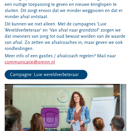
Bouwcontainer huren
een nuttige toepassing te geven en nieuwe kringlopen te
sluiten. Dit zorgt ervoor dat we minder weggooien en dat er
Ons verhaal
minder afval ontstaat.
Dit kunnen we niet alleen. Met de campagnes 'Luie
Nieuws
Wereldverbeteraar' en 'Van afval naar grondstof' zorgen we
Ontdek Omrin
dat inwoners van jong tot oud bewust worden van de waarde
Over Omrin
van afval. Zo zetten we afvalcoaches in, maar geven we ook
rondleidingen.
Hier werken we aan
Meer info of een gastles / afvalcoach regelen? Mail naar
Ecopark De Wierde
communicatie@omrin.nl
Reststoffen Energie Centrale
Campagne: Luie wereldverbeteraar
Projecten
Contact
Storing, klacht of vraag
Klantenservice SYP
VeeIgestelde vragen
Pers