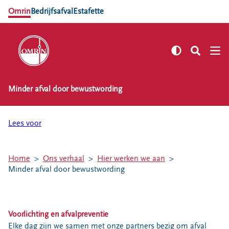
Omrin
Bedrijfsafval
Estafette
Minder afval door bewustwording
NL
EN
Zelf regelen
Lees voor
Afvalkalender
Omrin Afvalapp
Home
Ons verhaal
Hier werken we aan
Afval scheiden
Minder afval door bewustwording
Milieustraten
Milieupas aanvragen
Kringloopspullen
Voorlichting en afvalpreventie
Afval aanmelden
Elke dag zijn we samen met onze partners bezig om afval