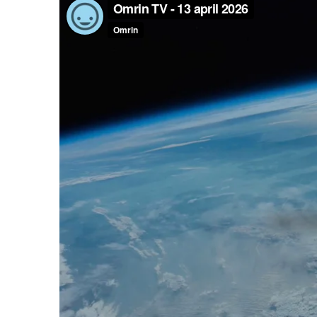
VeeIgestelde
Milieupas
Hier werken
vragen
aanvragen
we aan
Pers
Kringloopspullen
Ecopark De
Locaties
Wierde
Afval aanmelden
Reststoffen
Bouwcontainer
Energie
huren
Centrale
Projecten
Voor gemeenten
Voor leveranciers en bezoekers