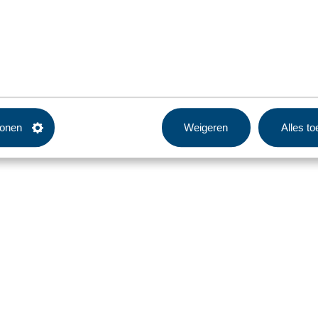
tonen
Weigeren
Alles t