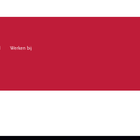
l
en bij
Werken bij
en