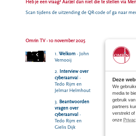
Heb je een vraag? Aarzel dan niet die te stellen via Me
Scan tijdens de uitzending de QR-code of ga naar ment
Omrin TV - 10 november 2025
1.
Welkom
- John
Vernooij
2.
Interview over
cyberaanva
l -
Deze webs
Tedo Rijm en
We gebruike
Jelmar Helmhout
media te bi
gebruik van
3.
Beantwoorden
partners ku
vragen over
verstrekt o
cyberaanval
-
onze
Privac
Tedo Rijm en
Gielis Dijk