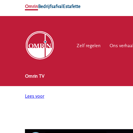
Omrin
Bedrijfsafval
Estafette
Zelf regelen
Zelf regelen
Ons verhaal
Ons verhaa
Werk
Omrin TV
NL
EN
Ons
Werk
Zelf regelen
Contact
verhaal
bij
Lees voor
Afvalkalender
Storing, klacht
Nieuws
of vraag
Omrin Afvalapp
Ontdek
Klantenservice
Afval scheiden
Omrin
SYP
Milieustraten
Over Omrin