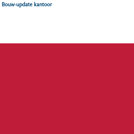
Bouw-update kantoor
Offic
Hard