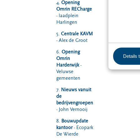
4.
Opening
Omrin RECharge
- laadplein
Harlingen
5.
Centrale KAVM
- Alex de Groot
6.
Opening
Details 
Omrin
Harderwijk
-
Veluwse
gemeenten
7.
Nieuws vanuit
de
bedrijvengroepen
- John Vernooij
8.
Bouwupdate
kantoor
- Ecopark
De Wierde