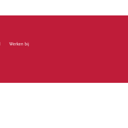
l
en bij
Werken bij
en