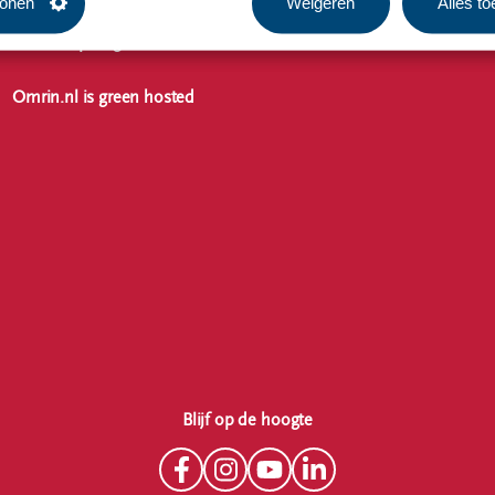
tonen
Weigeren
Alles t
Samen op weg naar een duurzame wereld
Omrin.nl is green hosted
Blijf op de hoogte