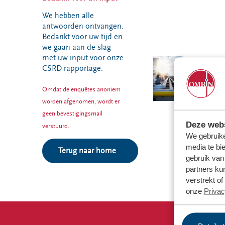
VeeIgestelde
Milieupas
Hier werken
vragen
We hebben alle
aanvragen
we aan
antwoorden ontvangen.
Pers
Kringloopspullen
Bedankt voor uw tijd en
Ecopark De
Locaties
we gaan aan de slag
Wierde
Afval aanmelden
met uw input voor onze
Reststoffen
Bouwcontainer
CSRD-rapportage.
Energie
huren
Centrale
Omdat de enquêtes anoniem
Projecten
worden afgenomen, wordt er
geen bevestigingsmail
Deze webs
verstuurd.
Voor gemeenten
Voor leveranciers en bezoekers
We gebruike
media te bi
Terug naar home
gebruik van
partners ku
verstrekt o
onze
Privac