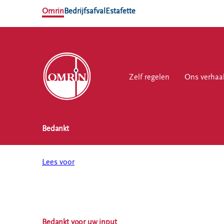
Omrin
Bedrijfsafval
Estafette
Zelf regelen
Zelf regelen
Ons verhaal
Ons verhaa
Werk
Bedankt
NL
EN
Ons
Werk
Zelf regelen
Contact
verhaal
bij
Lees voor
Afvalkalender
Storing, klacht
Nieuws
of vraag
Omrin Afvalapp
Ontdek
Klantenservice
Afval scheiden
Omrin
SYP
Milieustraten
Over Omrin
Bedankt voor uw input