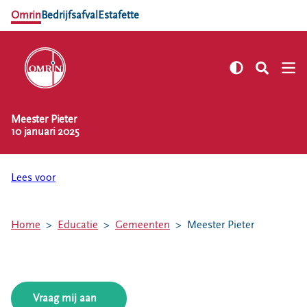
Omrin
Bedrijfsafval
Estafette
Meester Pieter
NL
EN
10 januari 2025
Zelf regelen
Afvalkalender
Lees voor
Omrin Afvalapp
Afval scheiden
Home
Educatie
Gemeenten
Meester Pieter
Milieustraten
Milieupas aanvragen
Kringloopspullen
Afval aanmelden
Vraag mij aan