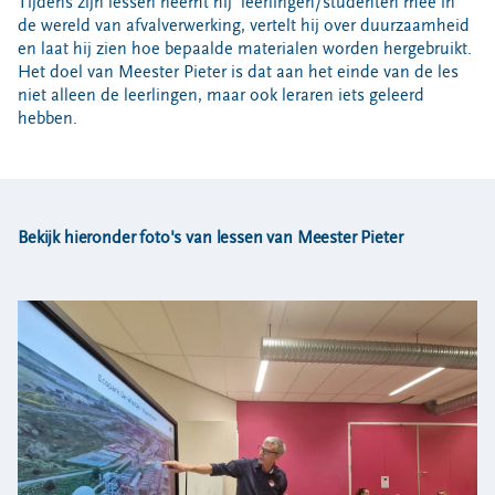
Locaties
Tijdens zijn lessen neemt hij
leerlingen/studenten mee in
de wereld van afvalverwerking, vertelt hij over duurzaamheid
Werken bij
en laat hij zien hoe bepaalde materialen worden hergebruikt.
Het doel van Meester Pieter is dat aan het einde van de les
niet alleen de leerlingen, maar ook leraren iets geleerd
hebben.
Voor gemeenten
Voor leveranciers en bezoekers
Bekijk hieronder foto's van lessen van Meester Pieter