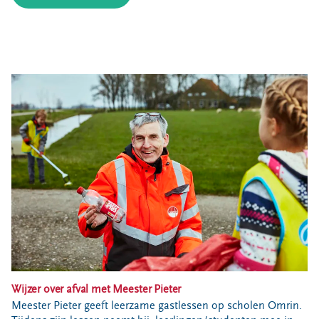
Bouwcontainer huren
Ons verhaal
Nieuws
Ontdek Omrin
Over Omrin
Hier werken we aan
Ecopark De Wierde
Reststoffen Energie Centrale
Projecten
Contact
Storing, klacht of vraag
Klantenservice SYP
VeeIgestelde vragen
Wijzer over afval met Meester Pieter
Pers
Meester Pieter geeft leerzame gastlessen op scholen Omrin.