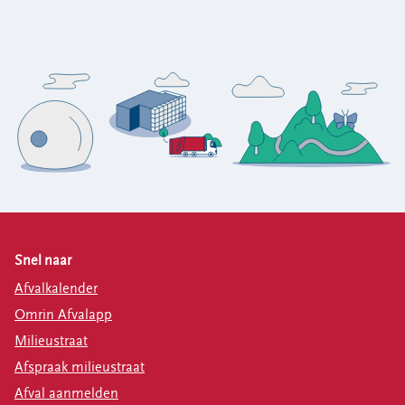
Snel naar
Afvalkalender
Omrin Afvalapp
Milieustraat
Afspraak milieustraat
Afval aanmelden