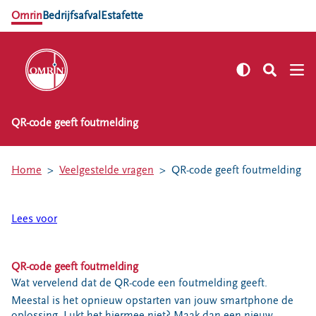
Omrin
Bedrijfsafval
Estafette
QR-code geeft foutmelding
NL
EN
Zelf regelen
Home
Veelgestelde vragen
QR-code geeft foutmelding
Afvalkalender
Omrin Afvalapp
Lees voor
Afval scheiden
Milieustraten
Milieupas aanvragen
QR-code geeft foutmelding
Wat vervelend dat de QR-code een foutmelding geeft.
Kringloopspullen
Meestal is het opnieuw opstarten van jouw smartphone de
Afval aanmelden
oplossing. Lukt het hiermee niet? Maak dan een nieuw