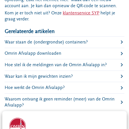
Bouwcontainer huren
account aan. Je kan dan opnieuw de QR-code te scannen.
Kom je er toch niet uit? Onze
klantenservice SYP
helpt je
Ons verhaal
graag verder.
Nieuws
Gerelateerde artikelen
Ontdek Omrin
Over Omrin
Waar staan de (ondergrondse) containers?
Hier werken we aan
Omrin Afvalapp downloaden
Ecopark De Wierde
Hoe stel ik de meldingen van de Omrin Afvalapp in?
Reststoffen Energie Centrale
Projecten
Waar kan ik mijn gewichten inzien?
Contact
Hoe werkt de Omrin Afvalapp?
Storing, klacht of vraag
Waarom ontvang ik geen reminder (meer) van de Omrin
Klantenservice SYP
Afvalapp?
VeeIgestelde vragen
Wat moet ik doen als ik geen QR code heb ontvangen?
Pers
Hoe update ik de Omrin Afvalapp op mijn telefoon?