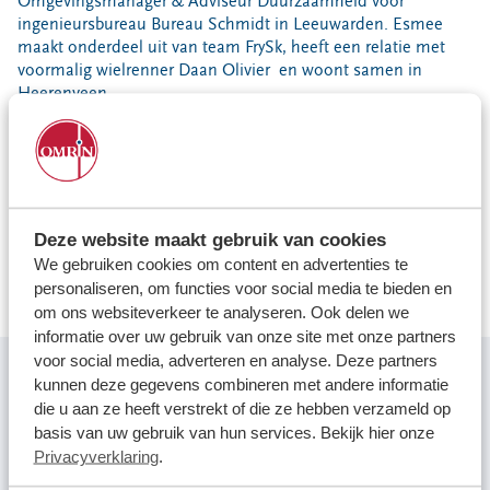
Omgevingsmanager & Adviseur Duurzaamheid voor
Locaties
ingenieursbureau Bureau Schmidt in Leeuwarden. Esmee
Werken bij
maakt onderdeel uit van team FrySk, heeft een relatie met
voormalig wielrenner Daan Olivier en woont samen in
Heerenveen.
Voor gemeenten
Esmee: "Het wedstrijdschaatsen kan ik nu combineren met
Voor leveranciers en bezoekers
een nieuwe uitdaging als omgevingsmanager en adviseur
duurzaamheid. Het is iets nieuws voor mij waar ik ontzettend
veel positieve energie van krijg!"
Deze website maakt gebruik van cookies
Lees haar hele verhaal op
Inspireer de Wereld
.
We gebruiken cookies om content en advertenties te
personaliseren, om functies voor social media te bieden en
om ons websiteverkeer te analyseren. Ook delen we
informatie over uw gebruik van onze site met onze partners
voor social media, adverteren en analyse. Deze partners
kunnen deze gegevens combineren met andere informatie
"Ik heb echt de keerzijde van een gouden medaille leren
die u aan ze heeft verstrekt of die ze hebben verzameld op
kennen"
basis van uw gebruik van hun services. Bekijk hier onze
Privacyverklaring
.