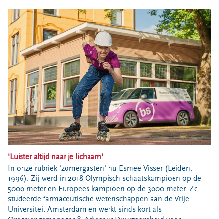
Bouwcontainer huren
Ons verhaal
Nieuws
Ontdek Omrin
Over Omrin
Hier werken we aan
Ecopark De Wierde
Reststoffen Energie Centrale
Projecten
Contact
'Luister altijd naar je lichaam'
Storing, klacht of vraag
In onze rubriek 'zomergasten' nu Esmee Visser (Leiden,
Klantenservice SYP
1996). Zij werd in 2018 Olympisch schaatskampioen op de
5000 meter en Europees kampioen op de 3000 meter. Ze
VeeIgestelde vragen
studeerde farmaceutische wetenschappen aan de Vrije
Pers
Universiteit Amsterdam en werkt sinds kort als