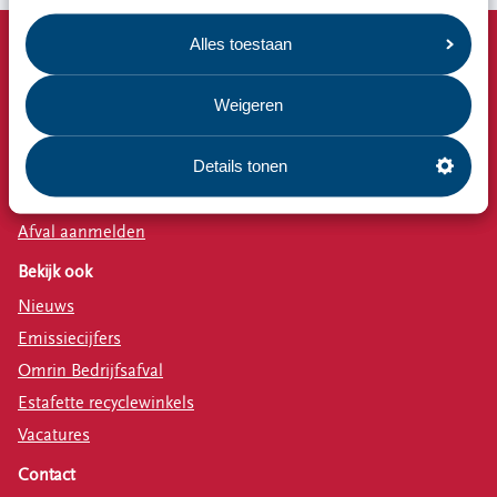
Alles toestaan
Snel naar
Afvalkalender
Weigeren
Omrin Afvalapp
Details tonen
Milieustraat
Afspraak milieustraat
Afval aanmelden
Bekijk ook
Nieuws
Emissiecijfers
Omrin Bedrijfsafval
Estafette recyclewinkels
Vacatures
Contact