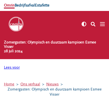
Omrin
Bedrijfsafval
Estafette
Zomergasten: Olympisch en duurzaam kampioen Esmee
NL
EN
Visser
28 juli 2024
Zelf regelen
Afvalkalender
Lees voor
Omrin Afvalapp
Afval scheiden
Milieustraten
Home
Ons verhaal
Nieuws
Zomergasten: Olympisch en duurzaam kampioen Esmee
Milieupas aanvragen
Visser
Kringloopspullen
Afval aanmelden