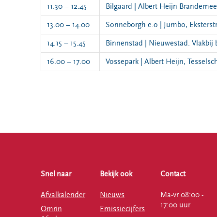
11.30 – 12.45
Bilgaard | Albert Heijn Brandeme
13.00 – 14.00
Sonneborgh e.o | Jumbo, Eksterstr
14.15 – 15.45
Binnenstad | Nieuwestad. Vlakbij 
16.00 – 17.00
Vossepark | Albert Heijn, Tesselsc
Snel naar
Bekijk ook
Contact
Afvalkalender
Nieuws
Ma-vr 08:00 -
17:00 uur
Omrin
Emissiecijfers