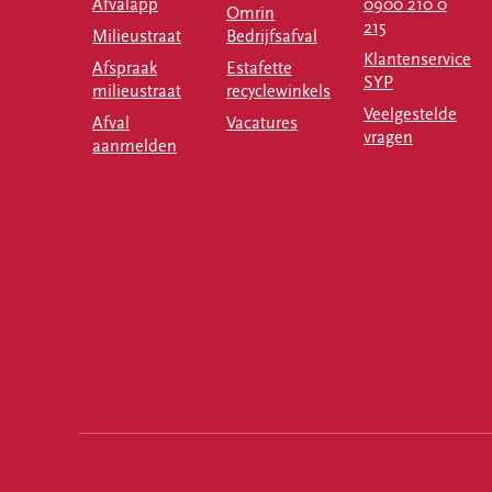
Afvalapp
0900 210 0
Omrin
215
Milieustraat
Bedrijfsafval
Klantenservice
Afspraak
Estafette
SYP
milieustraat
recyclewinkels
Veelgestelde
Afval
Vacatures
vragen
aanmelden