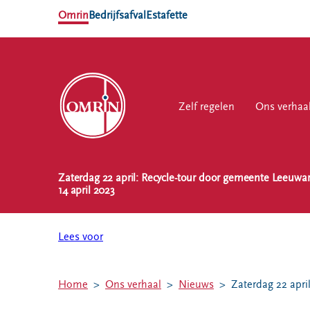
Omrin
Bedrijfsafval
Estafette
Zelf regelen
Zelf regelen
Ons verhaal
Ons verhaa
Werk
Zaterdag 22 april: Recycle-tour door gemeente Leeuwa
NL
EN
14 april 2023
Ons
Werk
Zelf regelen
Contact
verhaal
bij
Lees voor
Afvalkalender
Storing, klacht
Nieuws
of vraag
Omrin Afvalapp
Ontdek
Klantenservice
Afval scheiden
Home
Ons verhaal
Nieuws
Zaterdag 22 apri
Omrin
SYP
Milieustraten
Over Omrin