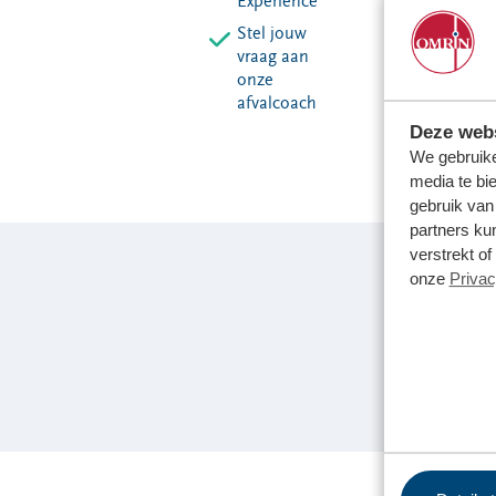
Experience
Stel jouw
vraag aan
onze
afvalcoach
Deze webs
We gebruike
media te bi
gebruik van
partners ku
verstrekt o
onze
Privac
"K