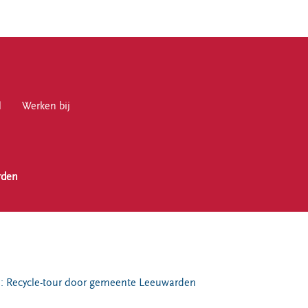
l
en bij
Werken bij
rden
en
l: Recycle-tour door gemeente Leeuwarden