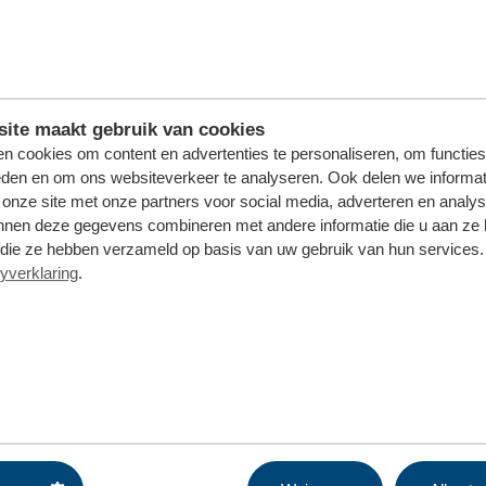
ite maakt gebruik van cookies
n cookies om content en advertenties te personaliseren, om functies
eden en om ons websiteverkeer te analyseren. Ook delen we informat
 onze site met onze partners voor social media, adverteren en analy
nnen deze gegevens combineren met andere informatie die u aan ze 
f die ze hebben verzameld op basis van uw gebruik van hun services. 
yverklaring
.
om langs en zie hoe wij jouw container wegen en jouw afval recycle
Sietse - Afvalcoach