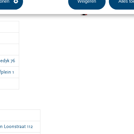
tonen
Weigeren
Alles t
jedyk 76
plein 1
dl
n Loonstraat 112