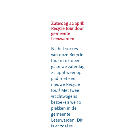
VeeIgestelde
Milieupas
Hier werken
vragen
aanvragen
we aan
Pers
Kringloopspullen
Ecopark De
Zaterdag 22 april:
Locaties
Wierde
Afval aanmelden
Recycle-tour door
gemeente
Reststoffen
Bouwcontainer
Leeuwarden
Energie
huren
Centrale
Na het succes
van onze Recycle-
Projecten
tour in oktober
gaan we zaterdag
Voor gemeenten
Voor leveranciers en bezoekers
22 april weer op
pad met een
nieuwe Recycle-
tour! Met twee
vrachtwagens
bezoeken we 10
plekken in de
gemeente
Leeuwarden. Dit
is er zoal te