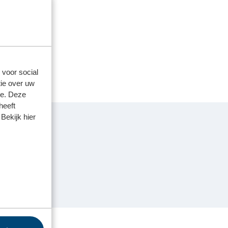
 voor social
ie over uw
se. Deze
heeft
Bekijk hier
n!"