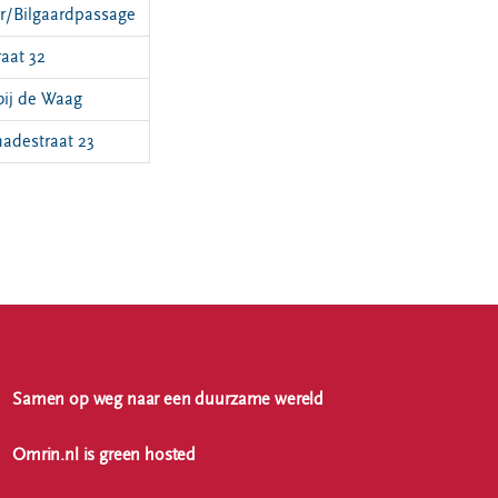
er/Bilgaardpassage
aat 32
bij de Waag
hadestraat 23
Samen op weg naar een duurzame wereld
Omrin.nl is green hosted