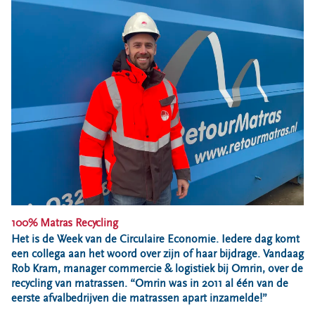
Bouwcontainer huren
Ons verhaal
Nieuws
Ontdek Omrin
Over Omrin
Hier werken we aan
Ecopark De Wierde
Reststoffen Energie Centrale
Projecten
Contact
100% Matras Recycling
Storing, klacht of vraag
Het is de Week van de Circulaire Economie. Iedere dag komt
een collega aan het woord over zijn of haar bijdrage. Vandaag
Klantenservice SYP
Rob Kram, manager commercie & logistiek bij Omrin, over de
VeeIgestelde vragen
recycling van matrassen. “Omrin was in 2011 al één van de
Pers
eerste afvalbedrijven die matrassen apart inzamelde!”