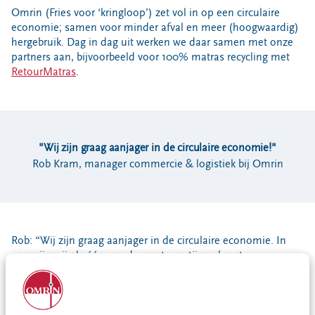
Locaties
Omrin (Fries voor ‘kringloop’) zet vol in op een circulaire
economie; samen voor minder afval en meer (hoogwaardig)
Werken bij
hergebruik. Dag in dag uit werken we daar samen met onze
partners aan, bijvoorbeeld voor 100% matras recycling met
RetourMatras
.
Voor gemeenten
Voor leveranciers en bezoekers
"Wij zijn graag aanjager in de circulaire economie!"
Rob Kram, manager commercie & logistiek bij Omrin
Rob: “Wij zijn graag aanjager in de circulaire economie. In
2011 zijn wij als één van de eerste partijen al met
RetourMatras begonnen met het apart inzamelen van
matrassen op een aantal van onze milieustraten.
In Nederland worden jaarlijks 1,5 miljoen matrassen