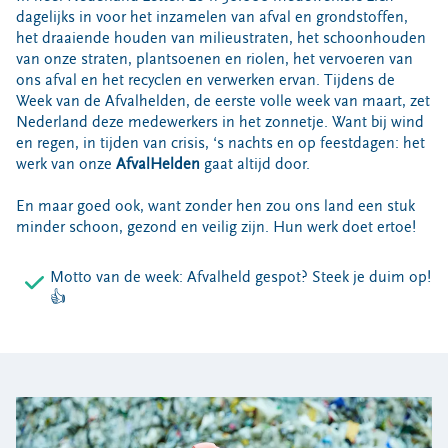
Locaties
dagelijks in voor het inzamelen van afval en grondstoffen,
het draaiende houden van milieustraten, het schoonhouden
Werken bij
van onze straten, plantsoenen en riolen, het vervoeren van
ons afval en het recyclen en verwerken ervan. Tijdens de
Week van de Afvalhelden, de eerste volle week van maart, zet
Voor gemeenten
Nederland deze medewerkers in het zonnetje. Want bij wind
Voor leveranciers en bezoekers
en regen, in tijden van crisis, ‘s nachts en op feestdagen: het
werk van onze
AfvalHelden
gaat altijd door.
En maar goed ook, want zonder hen zou ons land een stuk
minder schoon, gezond en veilig zijn. Hun werk doet ertoe!
Motto van de week: Afvalheld gespot? Steek je duim op!
👍