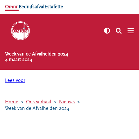
Omrin
Bedrijfsafval
Estafette
Week van de Afvalhelden 2024
NL
EN
4 maart 2024
Zelf regelen
Afvalkalender
Lees voor
Omrin Afvalapp
Afval scheiden
Home
Ons verhaal
Nieuws
Milieustraten
Week van de Afvalhelden 2024
Milieupas aanvragen
Kringloopspullen
Afval aanmelden