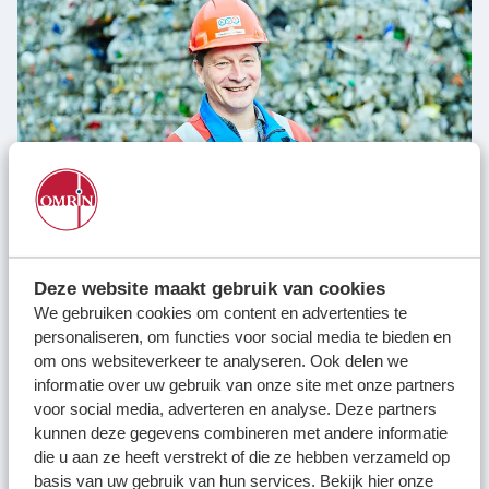
Foppe-Jan
“Ik draag elke dag mijn steentje bij aan het recyclen van
Deze website maakt gebruik van cookies
kunststof. Dankzij onze mensen en machines halen we nog
We gebruiken cookies om content en advertenties te
meer plastic uit het restafval!”
personaliseren, om functies voor social media te bieden en
om ons websiteverkeer te analyseren. Ook delen we
informatie over uw gebruik van onze site met onze partners
voor social media, adverteren en analyse. Deze partners
kunnen deze gegevens combineren met andere informatie
die u aan ze heeft verstrekt of die ze hebben verzameld op
basis van uw gebruik van hun services. Bekijk hier onze