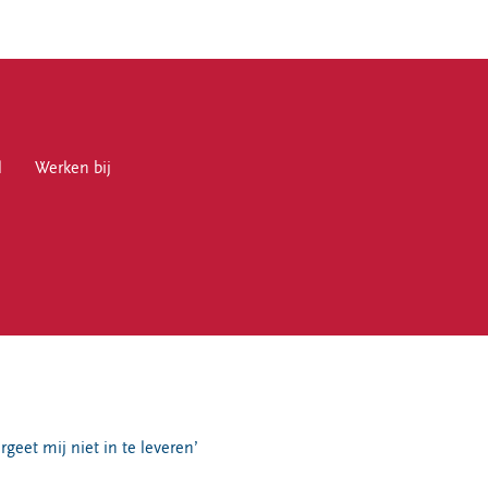
l
en bij
Werken bij
en
geet mij niet in te leveren’