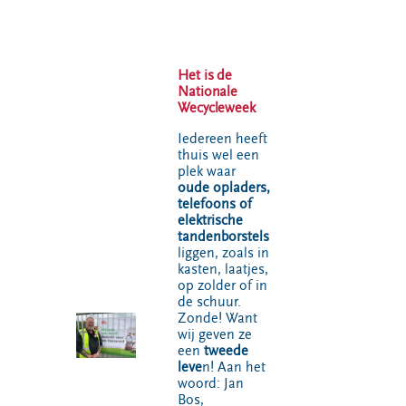
VeeIgestelde
Milieupas
Hier werken
vragen
aanvragen
we aan
Pers
Kringloopspullen
Ecopark De
Het is de
Locaties
Wierde
Afval aanmelden
Nationale
Wecycleweek
Reststoffen
Bouwcontainer
Energie
huren
Iedereen heeft
Centrale
thuis wel een
plek waar
Projecten
oude opladers,
telefoons of
elektrische
Voor gemeenten
Voor leveranciers en bezoekers
tandenborstels
liggen, zoals in
kasten, laatjes,
op zolder of in
de schuur.
Zonde! Want
wij geven ze
een
tweede
leve
n! Aan het
woord: Jan
Bos,