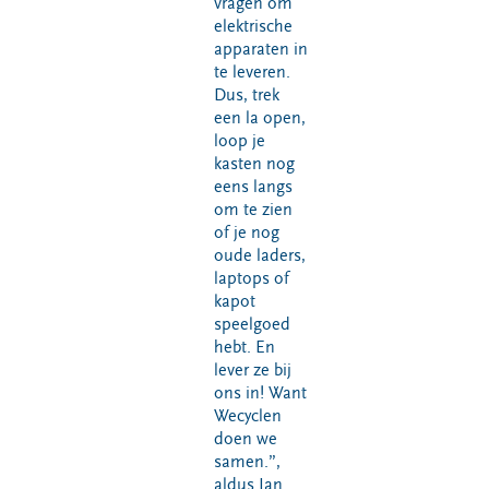
vragen om
elektrische
apparaten in
te leveren.
Dus, trek
een la open,
loop je
kasten nog
eens langs
om te zien
of je nog
oude laders,
laptops of
kapot
speelgoed
hebt. En
lever ze bij
ons in! Want
Wecyclen
doen we
samen.”,
aldus Jan