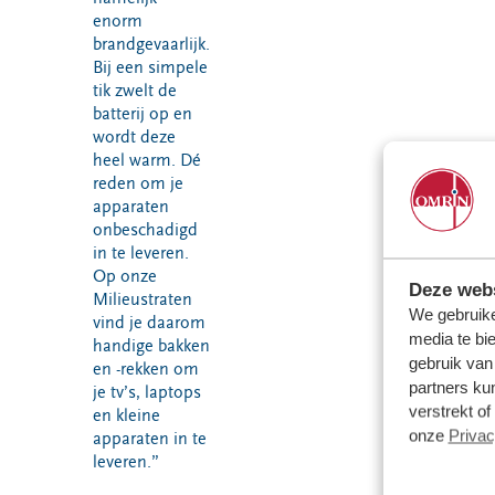
enorm
brandgevaarlijk.
Bij een simpele
tik zwelt de
batterij op en
wordt deze
heel warm. Dé
reden om je
apparaten
onbeschadigd
in te leveren.
Op onze
Deze webs
Milieustraten
We gebruike
vind je daarom
media te bi
handige bakken
gebruik van
en -rekken om
partners ku
je tv’s, laptops
verstrekt o
en kleine
onze
Privac
apparaten in te
leveren.”