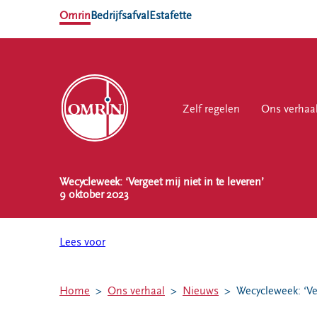
Omrin
Bedrijfsafval
Estafette
Zelf regelen
Zelf regelen
Ons verhaal
Ons verhaa
Werk
Wecycleweek: ‘Vergeet mij niet in te leveren’
NL
EN
9 oktober 2023
Ons
Werk
Zelf regelen
Contact
verhaal
bij
Lees voor
Afvalkalender
Storing, klacht
Nieuws
of vraag
Omrin Afvalapp
Ontdek
Klantenservice
Afval scheiden
Home
Ons verhaal
Nieuws
Wecycleweek: ‘Ver
Omrin
SYP
Milieustraten
Over Omrin