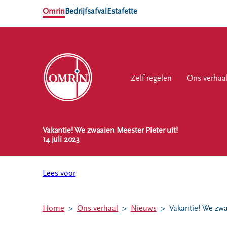
Omrin
Bedrijfsafval
Estafette
Zelf regelen
Zelf regelen
Ons verhaal
Ons verhaa
Werk
Vakantie! We zwaaien Meester Pieter uit!
NL
EN
14 juli 2023
Ons
Werk
Zelf regelen
Contact
verhaal
bij
Lees voor
Afvalkalender
Storing, klacht
Nieuws
of vraag
Omrin Afvalapp
Ontdek
Klantenservice
Afval scheiden
Home
Ons verhaal
Nieuws
Vakantie! We zwa
Omrin
SYP
Milieustraten
Over Omrin