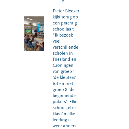
Pieter Bleeker
kijkt terug op
een prachtig
schooljaar:
"Ik bezoek
veel
verschillende
scholen in
Friesland en
Groningen
van groep 1
'de kleuters'
tot en met
groep 8 'de
beginnende
pubers'. Elke
school, elke
klas én elke
leerling is
weer anders.