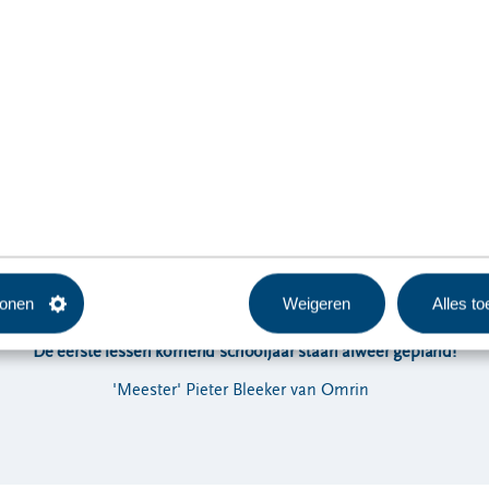
tonen
Weigeren
Alles t
"
De eerste lessen komend schooljaar staan alweer gepland!
"
'Meester' Pieter Bleeker van Omrin