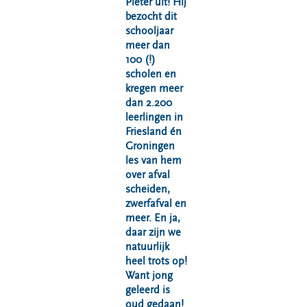
Pieter uit! Hij
bezocht dit
schooljaar
meer dan
100 (!)
scholen en
kregen meer
dan 2.200
leerlingen in
Friesland én
Groningen
les van hem
over afval
scheiden,
zwerfafval en
meer. En ja,
daar zijn we
natuurlijk
heel trots op!
Want jong
geleerd is
oud gedaan!