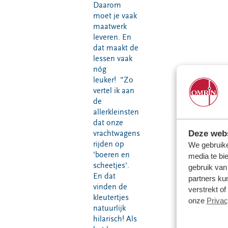
Daarom
moet je vaak
maatwerk
leveren. En
dat maakt de
lessen vaak
nóg
leuker! "Zo
vertel ik aan
de
allerkleinsten
dat onze
Deze webs
vrachtwagens
rijden op
We gebruike
'boeren en
media te bi
scheetjes'.
gebruik van
En dat
partners ku
vinden de
verstrekt o
kleutertjes
onze
Privac
natuurlijk
hilarisch! Als