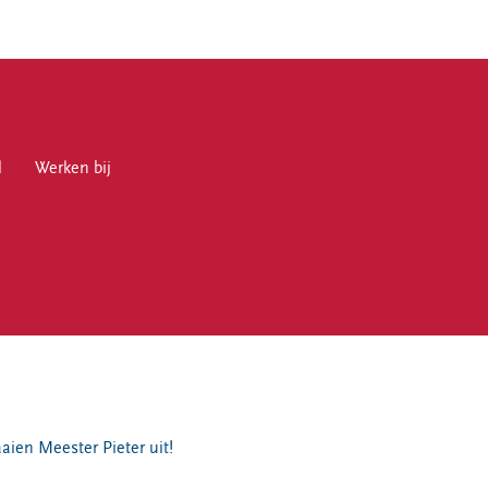
l
en bij
Werken bij
en
aien Meester Pieter uit!