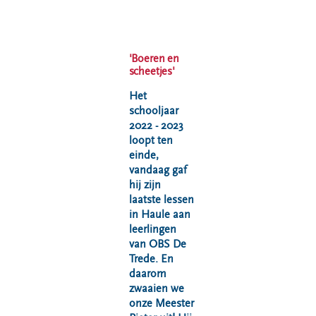
VeeIgestelde
Milieupas
Hier werken
vragen
aanvragen
we aan
Pers
Kringloopspullen
Ecopark De
'Boeren en
Locaties
Wierde
Afval aanmelden
scheetjes'
Reststoffen
Bouwcontainer
Het
Energie
huren
schooljaar
Centrale
2022 - 2023
Projecten
loopt ten
einde,
vandaag gaf
Voor gemeenten
Voor leveranciers en bezoekers
hij zijn
laatste lessen
in Haule aan
leerlingen
van OBS De
Trede. En
daarom
zwaaien we
onze Meester