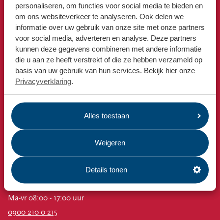
Locaties
Snel naar
personaliseren, om functies voor social media te bieden en
om ons websiteverkeer te analyseren. Ook delen we
Afvalkalender
Werken bij
informatie over uw gebruik van onze site met onze partners
Omrin Afvalapp
voor social media, adverteren en analyse. Deze partners
Milieustraat
kunnen deze gegevens combineren met andere informatie
Voor gemeenten
die u aan ze heeft verstrekt of die ze hebben verzameld op
Afspraak milieustraat
Voor leveranciers en bezoekers
basis van uw gebruik van hun services. Bekijk hier onze
Afval aanmelden
Privacyverklaring
.
Bekijk ook
Nieuws
Alles toestaan
Emissiecijfers
Omrin Bedrijfsafval
Weigeren
Estafette recyclewinkels
Vacatures
Details tonen
Contact
Ma-vr 08:00 - 17:00 uur
0900 210 0 215