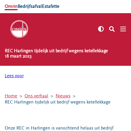
Omrin
Bedrijfsafval
Estafette
REC Harlingen tijdelijk uit bedrijf wegens ketellekkage
NL
EN
18 maart 2023
Zelf regelen
Afvalkalender
Lees voor
Omrin Afvalapp
Afval scheiden
Home
Ons verhaal
Nieuws
Milieustraten
REC Harlingen tijdelijk uit bedrijf wegens ketellekkage
Milieupas aanvragen
Kringloopspullen
Afval aanmelden
Onze REC in Harlingen is vanochtend helaas uit bedrijf