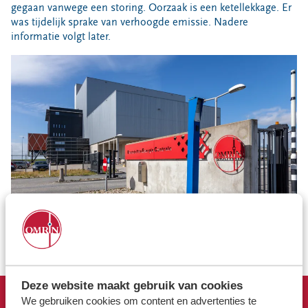
gegaan vanwege een storing. Oorzaak is een ketellekkage. Er
Bouwcontainer huren
was tijdelijk sprake van verhoogde emissie. Nadere
Ons verhaal
informatie volgt later.
Nieuws
Ontdek Omrin
Over Omrin
Hier werken we aan
Ecopark De Wierde
Reststoffen Energie Centrale
Projecten
Contact
Storing, klacht of vraag
Klantenservice SYP
VeeIgestelde vragen
Deze website maakt gebruik van cookies
Pers
We gebruiken cookies om content en advertenties te