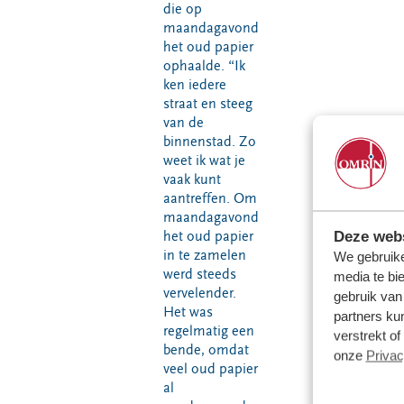
die op
maandagavond
het oud papier
ophaalde. “Ik
ken iedere
straat en steeg
van de
binnenstad. Zo
weet ik wat je
vaak kunt
aantreffen. Om
maandagavond
Deze webs
het oud papier
in te zamelen
We gebruike
werd steeds
media te bi
vervelender.
gebruik van
Het was
partners ku
regelmatig een
verstrekt o
bende, omdat
onze
Privac
veel oud papier
al