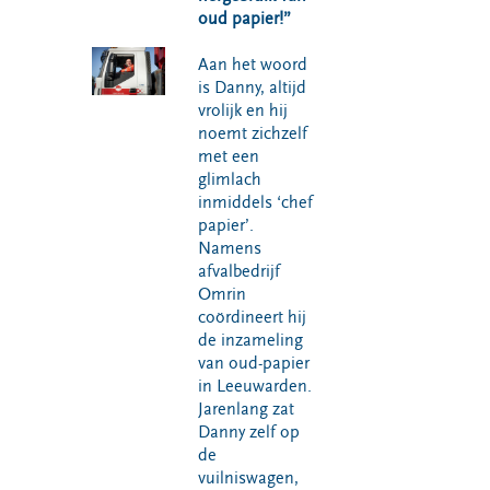
oud papier!”
Aan het woord
is Danny, altijd
vrolijk en hij
noemt zichzelf
met een
glimlach
inmiddels ‘chef
papier’.
Namens
afvalbedrijf
Omrin
coördineert hij
de inzameling
van oud-papier
in Leeuwarden.
Jarenlang zat
Danny zelf op
de
vuilniswagen,