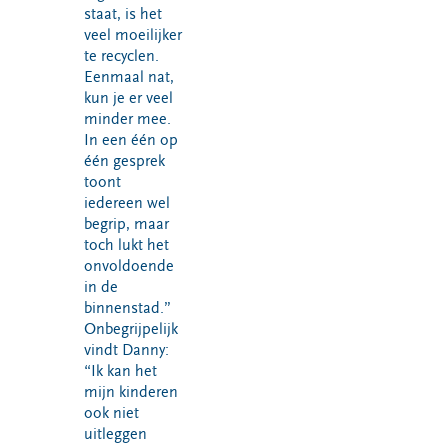
staat, is het
veel moeilijker
te recyclen.
Eenmaal nat,
kun je er veel
minder mee.
In een één op
één gesprek
toont
iedereen wel
begrip, maar
toch lukt het
onvoldoende
in de
binnenstad.”
Onbegrijpelijk
vindt Danny:
“Ik kan het
mijn kinderen
ook niet
uitleggen