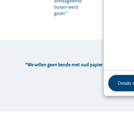
zondagavond
buiten werd
gezet.”
“We willen geen bende met oud papier meer in de bin
Details 