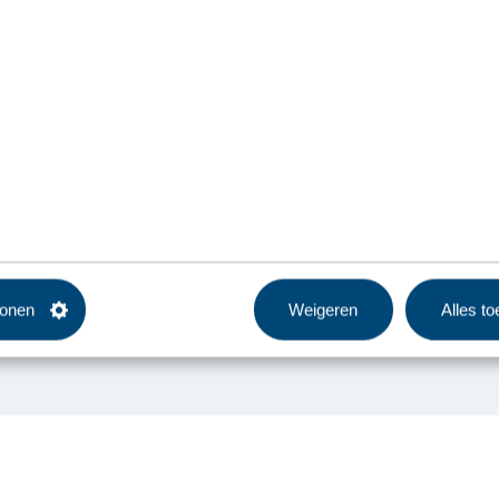
nenstad!”
tonen
Weigeren
Alles t