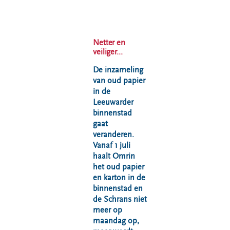
VeeIgestelde
Milieupas
Hier werken
vragen
aanvragen
we aan
Pers
Kringloopspullen
Ecopark De
Netter en
Locaties
Wierde
Afval aanmelden
veiliger...
Reststoffen
Bouwcontainer
De inzameling
Energie
huren
van oud papier
Centrale
in de
Projecten
Leeuwarder
binnenstad
gaat
Voor gemeenten
Voor leveranciers en bezoekers
veranderen.
Vanaf 1 juli
haalt Omrin
het oud papier
en karton in de
binnenstad en
de Schrans niet
meer op
maandag op,