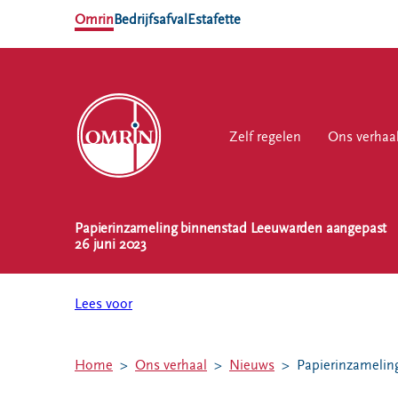
Omrin
Bedrijfsafval
Estafette
Zelf regelen
Zelf regelen
Ons verhaal
Ons verhaa
Werk
Papierinzameling binnenstad Leeuwarden aangepast
NL
EN
26 juni 2023
Ons
Werk
Zelf regelen
Contact
verhaal
bij
Lees voor
Afvalkalender
Storing, klacht
Nieuws
of vraag
Omrin Afvalapp
Ontdek
Klantenservice
Afval scheiden
Home
Ons verhaal
Nieuws
Papierinzamelin
Omrin
SYP
Milieustraten
Over Omrin