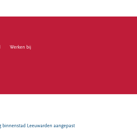
l
en bij
Werken bij
en
g binnenstad Leeuwarden aangepast