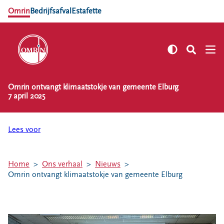
Omrin
Bedrijfsafval
Estafette
Omrin ontvangt klimaatstokje van gemeente Elburg
NL
EN
7 april 2025
Zelf regelen
Afvalkalender
Lees voor
Omrin Afvalapp
Afval scheiden
Home
Ons verhaal
Nieuws
Milieustraten
Omrin ontvangt klimaatstokje van gemeente Elburg
Milieupas aanvragen
Kringloopspullen
Afval aanmelden