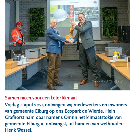
Bouwcontainer huren
Ons verhaal
Nieuws
Ontdek Omrin
Over Omrin
Hier werken we aan
Ecopark De Wierde
Reststoffen Energie Centrale
Projecten
Contact
Samen racen voor een beter klimaat
Storing, klacht of vraag
Vrijdag 4 april 2025 ontvingen wij medewerkers en inwoners
Klantenservice SYP
van gemeente Elburg op ons Ecopark de Wierde. Hein
Grafhorst nam daar namens Omrin het klimaatstokje van
VeeIgestelde vragen
gemeente Elburg in ontvangst, uit handen van wethouder
Pers
Henk Wessel.