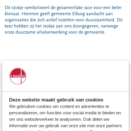
Locaties
Dit stokje symboliseert de gezamenlijke race voor een beter
Werken bij
klimaat. Hiermee geeft gemeente Elburg aandacht aan
organisaties die zich actief inzetten voor duurzaamheid. Dit
keer hebben zij het stokje aan ons doorgegeven, vanwege
Voor gemeenten
onze duurzame afvalverwerking voor de gemeente.
Voor leveranciers en bezoekers
Omrin is het eerste bedrijf buiten de gemeentegrenzen dat
het stokje in ontvangst mag nemen. Daar zijn we meer dan
trots op. Tijdens hun bezoek maakten zij een afvalreis door
onze sorteerinstallaties. Zo kregen zij een uniek kijkje in hoe
hun afval verwerkt wordt. Vanaf 2026 zullen wij niet alleen
het afval van gemeente Elburg verwerken, maar ook de
Deze website maakt gebruik van cookies
inzameling op ons nemen. Samen halen we alles eruit!
We gebruiken cookies om content en advertenties te
personaliseren, om functies voor social media te bieden en
om ons websiteverkeer te analyseren. Ook delen we
informatie over uw gebruik van onze site met onze partners