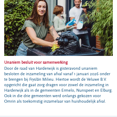
Bouwcontainer huren
Ons verhaal
Nieuws
Ontdek Omrin
Over Omrin
Hier werken we aan
Ecopark De Wierde
Reststoffen Energie Centrale
Unaniem besluit voor samenwerking
Projecten
Door de raad van Harderwijk is gisteravond unaniem
besloten de inzameling van afval vanaf 1 januari 2026 onder
Contact
te brengen bij Fryslân Milieu. Hiertoe wordt de Veluwe B.V.
opgericht die gaat zorg dragen voor zowel de inzameling in
Storing, klacht of vraag
Harderwijk als in de gemeenten Ermelo, Nunspeet en Elburg.
Klantenservice SYP
Ook in die drie gemeenten werd onlangs gekozen voor
Omrin als toekomstig inzamelaar van huishoudelijk afval.
VeeIgestelde vragen
Pers