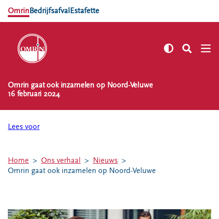
Omrin
Bedrijfsafval
Estafette
Omrin gaat ook inzamelen op Noord-Veluwe
NL
EN
16 februari 2024
Zelf regelen
Afvalkalender
Lees voor
Omrin Afvalapp
Afval scheiden
Home
Ons verhaal
Nieuws
Milieustraten
Omrin gaat ook inzamelen op Noord-Veluwe
Milieupas aanvragen
Kringloopspullen
Afval aanmelden