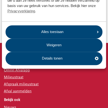
die u aan ze heeft verstrekt of die ze hebben verzameld op
basis van uw gebruik van hun services. Bekijk hier onze
Privacyverklaring
.
Accepteer marketingcookies
om de video te bekijken
Alles toestaan
Weigeren
Snel naar
Details tonen
Afvalkalender
Omrin Afvalapp
Milieustraat
Afspraak milieustraat
Afval aanmelden
Bekijk ook
Nieuws