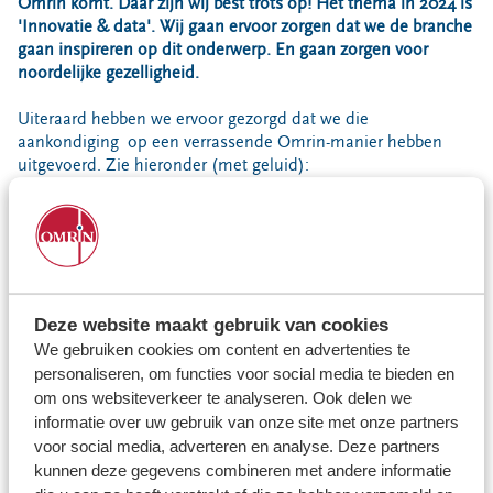
Locaties
Omrin komt. Daar zijn wij best trots op! Het thema in 2024 is
'Innovatie & data'. Wij gaan ervoor zorgen dat we de branche
Werken bij
gaan inspireren op dit onderwerp. En gaan zorgen voor
noordelijke gezelligheid.
Uiteraard hebben we ervoor gezorgd dat we die
Voor gemeenten
aankondiging op een verrassende Omrin-manier hebben
Voor leveranciers en bezoekers
uitgevoerd. Zie hieronder (met geluid):
Deze website maakt gebruik van cookies
We gebruiken cookies om content en advertenties te
personaliseren, om functies voor social media te bieden en
om ons websiteverkeer te analyseren. Ook delen we
informatie over uw gebruik van onze site met onze partners
voor social media, adverteren en analyse. Deze partners
kunnen deze gegevens combineren met andere informatie