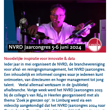
Bouwcontainer huren
Ons verhaal
Nieuws
Ontdek Omrin
Over Omrin
Hier werken we aan
Ecopark De Wierde
Reststoffen Energie Centrale
Noordelijke inspiratie voor innovatie & data
Projecten
Ieder jaar in mei organiseert de NVRD, de branchevereniging
voor afval- en reinigingsmanagement, het NVRD jaarcongres.
Contact
Een inhoudelijk en informeel congres waar je iedereen kunt
ontmoeten, van directeuren en hoger management tot jong
Storing, klacht of vraag
talent. Veelal allemaal werkzaam in de (publieke)
Klantenservice SYP
afvalbranche. Vorige week werd het NVRD Jaarcongres 2023
bij de collega's van Rd4 in Heerlen georganiseerd met als
VeeIgestelde vragen
thema 'Zoek je grenzen op'. In Limburg werd via een
Pers
videoclip aangekondigd dat het NVRD Jaarcongres 2024 naar