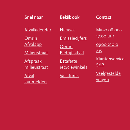
Snel naar
Bekijk ook
Contact
Afvalkalender
Nieuws
Ma-vr 08:00 -
17:00 uur
Omrin
Emissiecijfers
Afvalapp
0900 210 0
Omrin
215
Milieustraat
Bedrijfsafval
Klantenservice
Afspraak
Estafette
SYP
milieustraat
recyclewinkels
Veelgestelde
Afval
Vacatures
vragen
aanmelden