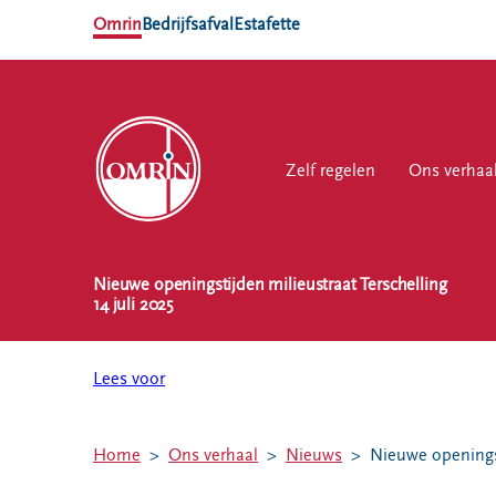
Omrin
Bedrijfsafval
Estafette
Zelf regelen
Zelf regelen
Ons verhaal
Ons verhaa
Werk
Nieuwe openingstijden milieustraat Terschelling
NL
EN
14 juli 2025
Ons
Werk
Zelf regelen
Contact
verhaal
bij
Lees voor
Afvalkalender
Storing, klacht
Nieuws
of vraag
Omrin Afvalapp
Ontdek
Klantenservice
Afval scheiden
Home
Ons verhaal
Nieuws
Nieuwe openingst
Omrin
SYP
Milieustraten
Over Omrin