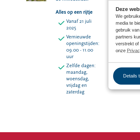
Deze webs
Alles op een rijtje
We gebruike
Vanaf 21 juli
media te bi
2025
gebruik van
partners ku
Vernieuwde
openingstijden:
verstrekt o
09.00 - 11.00
onze
Privac
uur
Zelfde dagen:
maandag,
Details 
woensdag,
vrijdag en
zaterdag