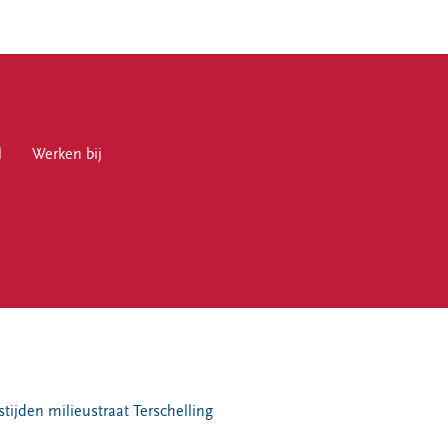
l
en bij
Werken bij
en
ijden milieustraat Terschelling