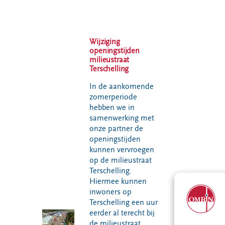
VeeIgestelde
Milieupas
Hier werken
vragen
aanvragen
we aan
Pers
Kringloopspullen
Ecopark De
Wijziging
Locaties
Wierde
Afval aanmelden
openingstijden
milieustraat
Reststoffen
Bouwcontainer
Terschelling
Energie
huren
Centrale
In de aankomende
zomerperiode
Projecten
hebben we in
samenwerking met
Voor gemeenten
Voor leveranciers en bezoekers
onze partner de
openingstijden
kunnen vervroegen
op de milieustraat
Terschelling.
Hiermee kunnen
inwoners op
Terschelling een uur
eerder al terecht bij
de milieustraat.