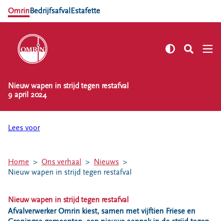
Omrin
Bedrijfsafval
Estafette
Nieuw wapen in strijd tegen restafval
NL
EN
9 april 2024
Zelf regelen
Afvalkalender
Lees voor
Omrin Afvalapp
Afval scheiden
Home
Ons verhaal
Nieuws
Milieustraten
Nieuw wapen in strijd tegen restafval
Milieupas aanvragen
Kringloopspullen
Nieuw wapen in strijd tegen restafval
Afvalverwerker Omrin kiest, samen met vijftien Friese en
Afval aanmelden