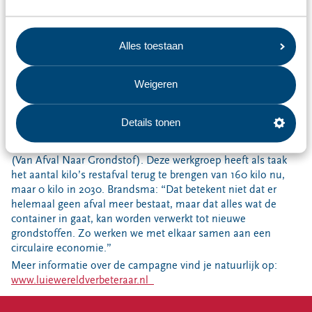
Omrin verstrekt biobakjes (in de campagne ‘lekker-lui-bakje’
genoemd) voor in de keuken. “Veel mensen hebben alleen
een prullenbak voor restafval in huis staan, waar ook
Alles toestaan
etensresten in terecht komen. Uit onderzoek blijkt dat zoiets
simpels als een biobakje op het aanrecht, écht het verschil
kan maken voor luie wereldverbeteraars. Daarmee maken we
Weigeren
het nóg makkelijker om etensresten te scheiden.”
Details tonen
Nul kilo restafval
De campagne wordt aangejaagd door de VANG-werkgroep
(Van Afval Naar Grondstof). Deze werkgroep heeft als taak
het aantal kilo’s restafval terug te brengen van 160 kilo nu,
maar 0 kilo in 2030. Brandsma: “Dat betekent niet dat er
helemaal geen afval meer bestaat, maar dat alles wat de
container in gaat, kan worden verwerkt tot nieuwe
grondstoffen. Zo werken we met elkaar samen aan een
circulaire economie.”
Meer informatie over de campagne vind je natuurlijk op:
www.luiewereldverbeteraar.nl