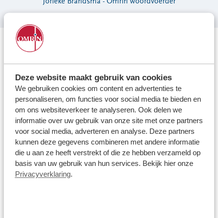
Jorieke Brandsma - Omrin woordvoerder
Veel winst te behalen
De gemiddelde grijze container is voor de helft gevuld met
afval dat er niet in thuishoort. Maar liefst dertig procent van
al het restafval dat Omrin inzamelt zijn gft en
Deze website maakt gebruik van cookies
etensresten. Brandsma: “Van het groene afval dat in de
We gebruiken cookies om content en advertenties te
grijze bak terecht komt, kan geen compost meer worden
personaliseren, om functies voor social media te bieden en
gemaakt. Zonde! Want compost is superfood voor tuinen,
om ons websiteverkeer te analyseren. Ook delen we
groenstroken en voor de aardappeloogst van de boer. Een
kleine inspanning als etensresten scheiden, maakt dus écht
informatie over uw gebruik van onze site met onze partners
verschil.”
voor social media, adverteren en analyse. Deze partners
kunnen deze gegevens combineren met andere informatie
Lekker-lui-bakje
die u aan ze heeft verstrekt of die ze hebben verzameld op
Met deze campagne kiest Omrin voor een heel andere
basis van uw gebruik van hun services. Bekijk hier onze
benadering dan eerder. “We gaan mensen niet met
Privacyverklaring
.
inhoudelijke argumenten proberen te overtuigen, maar
kiezen ervoor het positief en luchtig te houden; etensresten
scheiden is gewoon heel makkelijk en geeft een goed
gevoel”, vertelt Brandsma.