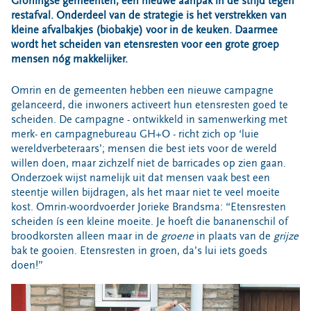
Groningse gemeenten, een nieuwe aanpak in de strijd tegen
Bouwcontainer huren
restafval. Onderdeel van de strategie is het verstrekken van
kleine afvalbakjes (biobakje) voor in de keuken. Daarmee
Ons verhaal
wordt het scheiden van etensresten voor een grote groep
mensen nóg makkelijker.
Nieuws
Ontdek Omrin
Omrin en de gemeenten hebben een nieuwe campagne
Over Omrin
gelanceerd, die inwoners activeert hun etensresten goed te
scheiden. De campagne - ontwikkeld in samenwerking met
Hier werken we aan
merk- en campagnebureau GH+O - richt zich op ‘luie
Ecopark De Wierde
wereldverbeteraars’; mensen die best iets voor de wereld
Reststoffen Energie Centrale
willen doen, maar zichzelf niet de barricades op zien gaan.
Onderzoek wijst namelijk uit dat mensen vaak best een
Projecten
steentje willen bijdragen, als het maar niet te veel moeite
kost. Omrin-woordvoerder Jorieke Brandsma: “Etensresten
Contact
scheiden ís een kleine moeite. Je hoeft die bananenschil of
Storing, klacht of vraag
broodkorsten alleen maar in de
groene
in plaats van de
grijze
bak te gooien. Etensresten in groen, da’s lui iets goeds
Klantenservice SYP
doen!”
VeeIgestelde vragen
Pers