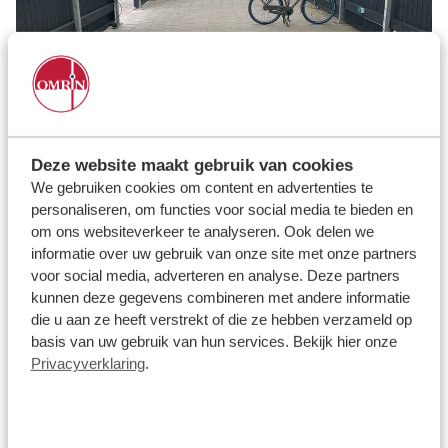
Deze website maakt gebruik van cookies
We gebruiken cookies om content en advertenties te
Nieuwe fietsenhok: wat is er nieuw?
personaliseren, om functies voor social media te bieden en
Behalve de kunststof behuizing en stroompunten, zijn er
om ons websiteverkeer te analyseren. Ook delen we
meer upgrades gedaan:
informatie over uw gebruik van onze site met onze partners
verbetering van de toegang en verlichting
voor social media, adverteren en analyse. Deze partners
onderhoudsvrije constructie en behuizing
kunnen deze gegevens combineren met andere informatie
hergebruik van verlichtingsarmaturen van de wasstraat
die u aan ze heeft verstrekt of die ze hebben verzameld op
en daktrimrand
basis van uw gebruik van hun services. Bekijk hier onze
Een mooi voorbeeld van samen werken aan hergebruik en
Privacyverklaring
.
circulariteit!