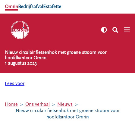
Omrin
Bedrijfsafval
Estafette
Nieuw circulair fietsenhok met groene stroom voor
NL
EN
hoofdkantoor Omrin
1 augustus 2023
Zelf regelen
Afvalkalender
Lees voor
Omrin Afvalapp
Afval scheiden
Milieustraten
Home
Ons verhaal
Nieuws
Nieuw circulair fietsenhok met groene stroom voor
Milieupas aanvragen
hoofdkantoor Omrin
Kringloopspullen
Afval aanmelden