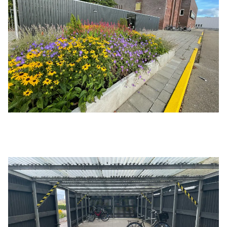
Locaties
Werken bij
Voor gemeenten
Voor leveranciers en bezoekers