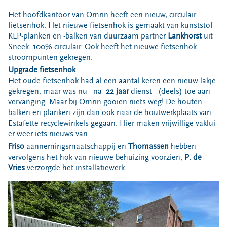
Bouwcontainer huren
Het hoofdkantoor van Omrin heeft een nieuw, circulair
fietsenhok. Het nieuwe fietsenhok is gemaakt van kunststof
Ons verhaal
KLP-planken en -balken van duurzaam partner
Lankhorst
uit
Nieuws
Sneek. 100% circulair. Ook heeft het nieuwe fietsenhok
stroompunten gekregen.
Ontdek Omrin
Upgrade fietsenhok
Over Omrin
Het oude fietsenhok had al een aantal keren een nieuw lakje
Hier werken we aan
gekregen, maar was nu - na
22 jaar
dienst - (deels) toe aan
vervanging. Maar bij Omrin gooien niets weg! De houten
Ecopark De Wierde
balken en planken zijn dan ook naar de houtwerkplaats van
Reststoffen Energie Centrale
Estafette recyclewinkels gegaan. Hier maken vrijwillige vaklui
Projecten
er weer iets nieuws van.
Friso
aannemingsmaatschappij en
Thomassen
hebben
Contact
vervolgens het hok van nieuwe behuizing voorzien;
P. de
Vries
verzorgde het installatiewerk.
Storing, klacht of vraag
Klantenservice SYP
VeeIgestelde vragen
Pers