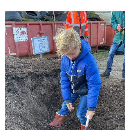
Locaties
Werken bij
Voor gemeenten
Voor leveranciers en bezoekers