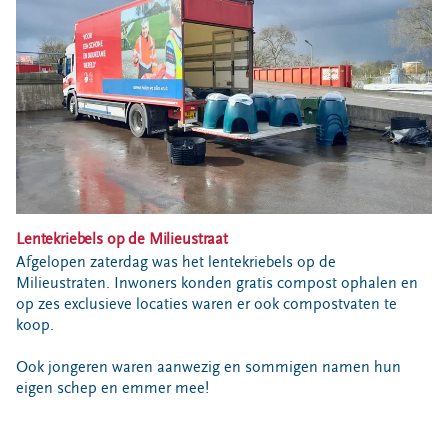
Bouwcontainer huren
Ons verhaal
Nieuws
Ontdek Omrin
Over Omrin
Hier werken we aan
Ecopark De Wierde
Reststoffen Energie Centrale
Lentekriebels op de Milieustraat
Projecten
Afgelopen zaterdag was het lentekriebels op de
Milieustraten. Inwoners konden gratis compost ophalen en
Contact
op zes exclusieve locaties waren er ook compostvaten te
koop.
Storing, klacht of vraag
Klantenservice SYP
Ook jongeren waren aanwezig en sommigen namen hun
eigen schep en emmer mee!
VeeIgestelde vragen
Pers