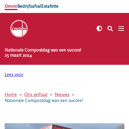
Omrin
Bedrijfsafval
Estafette
Nationale Compostdag was een succes!
NL
EN
25 maart 2024
Zelf regelen
Afvalkalender
Lees voor
Omrin Afvalapp
Afval scheiden
Home
Ons verhaal
Nieuws
Milieustraten
Nationale Compostdag was een succes!
Milieupas aanvragen
Kringloopspullen
Afval aanmelden