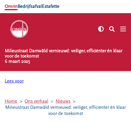
Omrin
Bedrijfsafval
Estafette
Milieustraat Damwâld vernieuwd: veiliger, efficiënter én klaar
NL
EN
voor de toekomst
6 maart 2025
Zelf regelen
Afvalkalender
Lees voor
Omrin Afvalapp
Afval scheiden
Milieustraten
Home
Ons verhaal
Nieuws
Milieustraat Damwâld vernieuwd: veiliger, efficiënter én klaar
Milieupas aanvragen
voor de toekomst
Kringloopspullen
Afval aanmelden