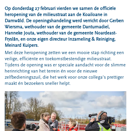
Bouwcontainer huren
Op donderdag 27 februari vierden we samen de officiële
heropening van de milieustraat aan de Koailoane in
Ons verhaal
Damwâld. De openingshandeling werd verricht door Gerben
Nieuws
Wiersma, wethouder van de gemeente Dantumadiel,
Hanneke Jouta, wethouder van de gemeente Noardeast-
Ontdek Omrin
Fryslân, en onze eigen directeur Inzameling & Reiniging,
Over Omrin
Meinard Kuipers.
Hier werken we aan
Met deze heropening zetten we een mooie stap richting een
veilige, efficiënte en toekomstbestendige milieustraat.
Ecopark De Wierde
Tijdens de opening was er speciale aandacht voor de slimme
Reststoffen Energie Centrale
herinrichting van het terrein én voor de nieuwe
Projecten
zelfbedieningszuil, die het werk voor onze collega’s prettiger
maakt én bezoekers sneller helpt.
Contact
Storing, klacht of vraag
Klantenservice SYP
VeeIgestelde vragen
Pers