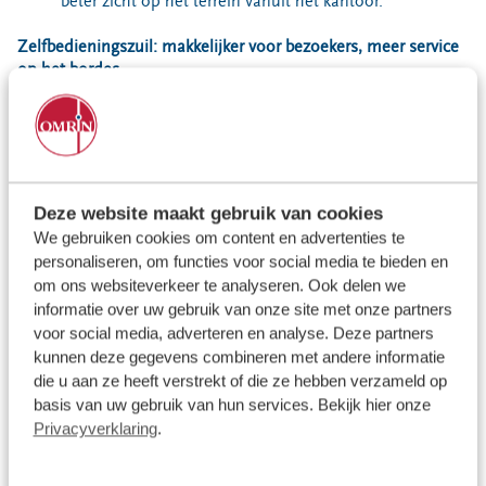
beter zicht op het terrein vanuit het kantoor.
Zelfbedieningszuil: makkelijker voor bezoekers, meer service
op het bordes
Een van de grootste veranderingen is de introductie van de
zelfbedieningszuil. Bezoekers melden zich hier voortaan zelf
aan, geven aan wat ze komen brengen en betalen – als dat
nodig is – direct bij de zuil. Dankzij deze nieuwe werkwijze
hoeven onze medewerkers niet meer continu bij de ingang te
staan, maar kunnen ze op het bordes veel meer persoonlijke
Deze website maakt gebruik van cookies
aandacht geven aan bezoekers. Dat is niet alleen prettiger
We gebruiken cookies om content en advertenties te
werken, maar ook een grote kwaliteitsverbetering in de
personaliseren, om functies voor social media te bieden en
service die we bieden.
om ons websiteverkeer te analyseren. Ook delen we
informatie over uw gebruik van onze site met onze partners
Een smakelijke verrassing
voor social media, adverteren en analyse. Deze partners
Om de heropening te vieren, ontvingen de eerste 150
kunnen deze gegevens combineren met andere informatie
bezoekers een vers suikerbrood van Bakkerij Van Eck uit
die u aan ze heeft verstrekt of die ze hebben verzameld op
Damwâld. Een mooi gebaar waarmee we samen stil stonden
basis van uw gebruik van hun services. Bekijk hier onze
bij deze stap vooruit in onze dienstverlening.
Privacyverklaring
.
Met de vernieuwde milieustraat in Damwâld laten we zien
hoe we bij Omrin samen blijven werken aan slimme,
duurzame en toegankelijke afvalinzameling.