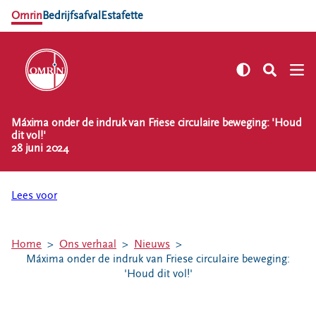
Omrin
Bedrijfsafval
Estafette
Máxima onder de indruk van Friese circulaire beweging: 'Houd
NL
EN
dit vol!'
28 juni 2024
Zelf regelen
Afvalkalender
Lees voor
Omrin Afvalapp
Afval scheiden
Milieustraten
Home
Ons verhaal
Nieuws
Máxima onder de indruk van Friese circulaire beweging:
Milieupas aanvragen
'Houd dit vol!'
Kringloopspullen
Afval aanmelden