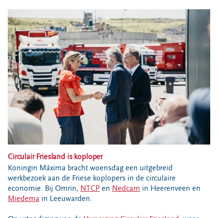
Bouwcontainer huren
Ons verhaal
Nieuws
Ontdek Omrin
Over Omrin
Hier werken we aan
Ecopark De Wierde
Reststoffen Energie Centrale
Projecten
Contact
Circulair Friesland is koploper
Storing, klacht of vraag
Koningin Máxima bracht woensdag een uitgebreid
Klantenservice SYP
werkbezoek aan de Friese koplopers in de circulaire
economie. Bij Omrin,
NTCP
en
Nedcam
in Heerenveen en
VeeIgestelde vragen
Miedema
in Leeuwarden.
Pers