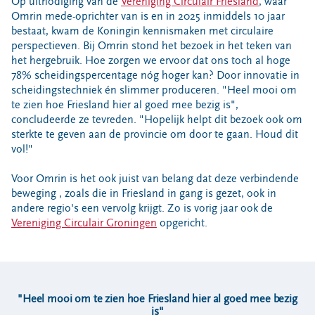
Op uitnodiging van de
Vereniging Circulair Friesland
, waar
Locaties
Omrin mede-oprichter van is en in 2025 inmiddels 10 jaar
Werken bij
bestaat, kwam de Koningin kennismaken met circulaire
perspectieven. Bij Omrin stond het bezoek in het teken van
het hergebruik. Hoe zorgen we ervoor dat ons toch al hoge
78% scheidingspercentage nóg hoger kan? Door innovatie in
Voor gemeenten
scheidingstechniek én slimmer produceren. "Heel mooi om
Voor leveranciers en bezoekers
te zien hoe Friesland hier al goed mee bezig is",
concludeerde ze tevreden. "Hopelijk helpt dit bezoek ook om
sterkte te geven aan de provincie om door te gaan. Houd dit
vol!"
Voor Omrin is het ook juist van belang dat deze verbindende
beweging , zoals die in Friesland in gang is gezet, ook in
andere regio's een vervolg krijgt. Zo is vorig jaar ook de
Vereniging Circulair Groningen
opgericht.
"Heel mooi om te zien hoe Friesland hier al goed mee bezig
is"