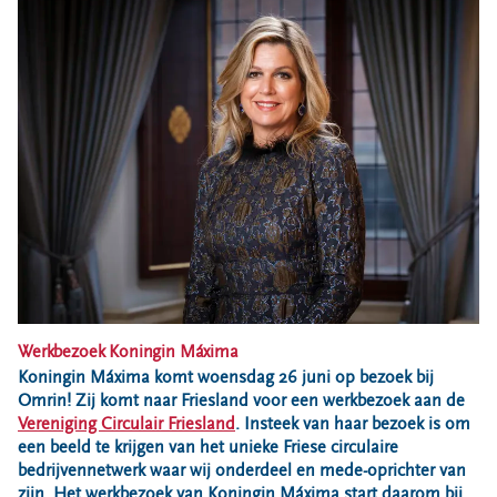
Bouwcontainer huren
Ons verhaal
Nieuws
Ontdek Omrin
Over Omrin
Hier werken we aan
Ecopark De Wierde
Reststoffen Energie Centrale
Projecten
Contact
Werkbezoek Koningin Máxima
Storing, klacht of vraag
Koningin Máxima komt woensdag 26 juni op bezoek bij
Omrin! Zij komt naar Friesland voor een werkbezoek aan de
Klantenservice SYP
Vereniging Circulair Friesland
. Insteek van haar bezoek is om
VeeIgestelde vragen
een beeld te krijgen van het unieke Friese circulaire
Pers
bedrijvennetwerk waar wij onderdeel en mede-oprichter van
zijn. Het werkbezoek van Koningin Máxima start daarom bij