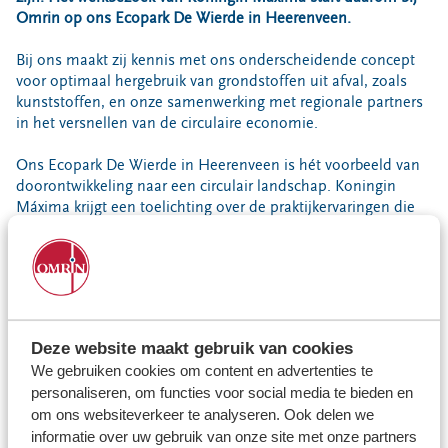
Locaties
Omrin op ons Ecopark De Wierde in Heerenveen.
Werken bij
Bij ons maakt zij kennis met ons onderscheidende concept
voor optimaal hergebruik van grondstoffen uit afval, zoals
kunststoffen, en onze samenwerking met regionale partners
Voor gemeenten
in het versnellen van de circulaire economie.
Voor leveranciers en bezoekers
Ons Ecopark De Wierde in Heerenveen is hét voorbeeld van
doorontwikkeling naar een circulair landschap. Koningin
Máxima krijgt een toelichting over de praktijkervaringen die
wij en onze partners hebben met het maximaal herbenutten
van regionale grondstoffen uit afval, voor nieuwe producten
en groene energie.
Ze wordt rond ‘thema tafels’ informeel bijgepraat door een
aantal Omrinners. Natuurlijk zijn wij ontzettend trots dat
Deze website maakt gebruik van cookies
Koningin Máxima speciaal bij ons op bezoek komt als goed
We gebruiken cookies om content en advertenties te
voorbeeld. Het is een enorme beloning voor ons allemaal;
personaliseren, om functies voor social media te bieden en
samen werken we er dagelijks hard voor. De voorbereidingen
om ons websiteverkeer te analyseren. Ook delen we
zijn al in volle gang en wij gaan er een onvergetelijk moment
informatie over uw gebruik van onze site met onze partners
van maken.