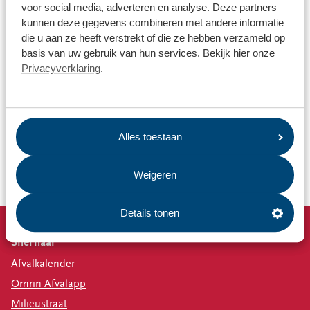
voor social media, adverteren en analyse. Deze partners
Na het bezoek aan Omrin vertrekt de Koningin naar het
kunnen deze gegevens combineren met andere informatie
Nationaal Testcentrum Circulaire Plastics (NTCP) waar ze
die u aan ze heeft verstrekt of die ze hebben verzameld op
praktijkvoorbeelden te zien krijgt die door samenwerking met
basis van uw gebruik van hun services. Bekijk hier onze
verschillende regionale, nationale en internationale partijen
Privacyverklaring
.
tot stand zijn gekomen. Aansluitend bezoekt ze nog het
bedrijf Nedcam in Heerenveen – producent van pluggen en
mallen voor de composietindustrie en ook duurzame
concepten voor de bouw. De Koningin besluit haar bezoek
Alles toestaan
aan Friesland bij Miedema Bouwmaterialen in Leeuwarden –
dat zich richt op de gehele circulaire bouwketen en biobased
bouwen.
Weigeren
Details tonen
Snel naar
Afvalkalender
Omrin Afvalapp
Milieustraat