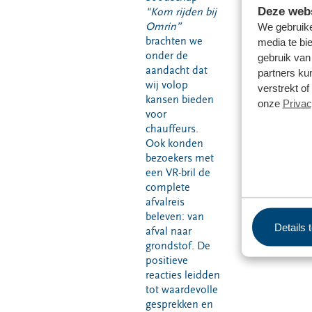
Deze webs
"Kom rijden bij
Omrin”
We gebruike
brachten we
media te bi
onder de
gebruik van
aandacht dat
partners ku
wij volop
verstrekt o
kansen bieden
onze
Privac
voor
chauffeurs.
Ook konden
bezoekers met
een VR-bril de
complete
afvalreis
beleven: van
Details 
afval naar
grondstof. De
positieve
reacties leidden
tot waardevolle
gesprekken en