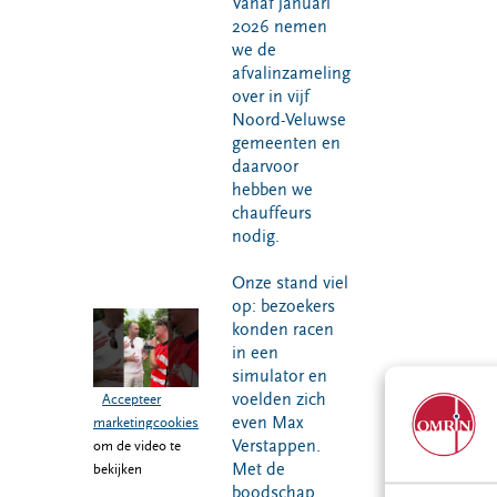
Vanaf januari
2026 nemen
we de
afvalinzameling
over in vijf
Noord-Veluwse
gemeenten en
daarvoor
hebben we
chauffeurs
nodig.
Onze stand viel
op: bezoekers
konden racen
in een
simulator en
voelden zich
Accepteer
even Max
marketingcookies
Verstappen.
om de video te
Met de
bekijken
boodschap