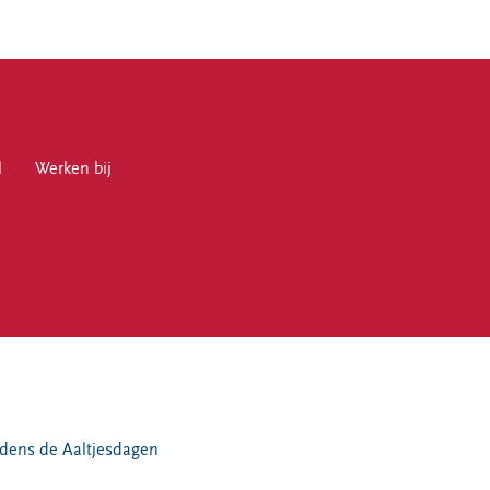
l
en bij
Werken bij
en
jdens de Aaltjesdagen