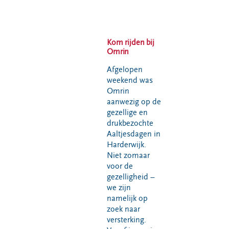
VeeIgestelde
Milieupas
Hier werken
vragen
aanvragen
we aan
Pers
Kringloopspullen
Ecopark De
Kom rijden bij
Locaties
Wierde
Afval aanmelden
Omrin
Reststoffen
Bouwcontainer
Afgelopen
Energie
huren
weekend was
Centrale
Omrin
Projecten
aanwezig op de
gezellige en
drukbezochte
Voor gemeenten
Voor leveranciers en bezoekers
Aaltjesdagen in
Harderwijk.
Niet zomaar
voor de
gezelligheid –
we zijn
namelijk op
zoek naar
versterking.