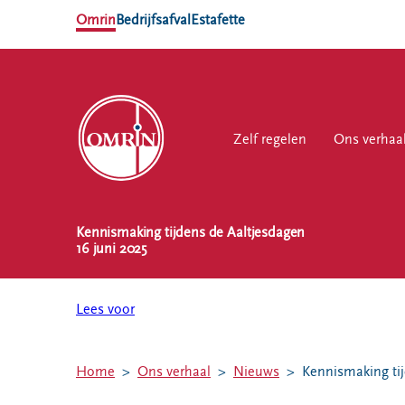
Omrin
Bedrijfsafval
Estafette
Zelf regelen
Zelf regelen
Ons verhaal
Ons verhaa
Werk
Kennismaking tijdens de Aaltjesdagen
NL
EN
16 juni 2025
Ons
Werk
Zelf regelen
Contact
verhaal
bij
Lees voor
Afvalkalender
Storing, klacht
Nieuws
of vraag
Omrin Afvalapp
Ontdek
Klantenservice
Afval scheiden
Home
Ons verhaal
Nieuws
Kennismaking ti
Omrin
SYP
Milieustraten
Over Omrin