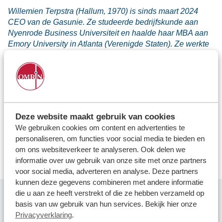
Locaties
Willemien Terpstra (Hallum, 1970) is sinds maart 2024
Werken bij
CEO van de Gasunie. Ze studeerde bedrijfskunde aan
Nyenrode Business Universiteit en haalde haar MBA aan
Emory University in Atlanta (Verenigde Staten). Ze werkte
Voor gemeenten
jarenlang in de chemie en begon haar loopbaan bij Arco
Chemical (een voorloper van LyondellBasell) in
Voor leveranciers en bezoekers
Rotterdam. Ze vervulde een groot aantal wereldwijde
leidinggevende senior functies bij diverse business units
binnen het internationale concern. Willemien is getrouwd
en heeft vier kinderen en woont in de Den Haag en
Deze website maakt gebruik van cookies
Groningen.
We gebruiken cookies om content en advertenties te
personaliseren, om functies voor social media te bieden en
Lees het inspirerende verhaal van Willemien via ons online
om ons websiteverkeer te analyseren. Ook delen we
platform Inspireer de Wereld
.
informatie over uw gebruik van onze site met onze partners
voor social media, adverteren en analyse. Deze partners
kunnen deze gegevens combineren met andere informatie
die u aan ze heeft verstrekt of die ze hebben verzameld op
basis van uw gebruik van hun services. Bekijk hier onze
"We praten er niet alleen over, maar we doen het ook "
Privacyverklaring
.
Willemien Terpstra