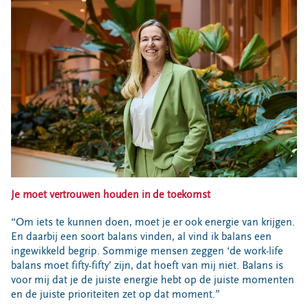
Bouwcontainer huren
Ons verhaal
Nieuws
Ontdek Omrin
Over Omrin
Hier werken we aan
Ecopark De Wierde
Reststoffen Energie Centrale
Projecten
Je moet vertrouwen houden in de toekomst
Contact
“Om iets te kunnen doen, moet je er ook energie van krijgen.
Storing, klacht of vraag
En daarbij een soort balans vinden, al vind ik balans een
Klantenservice SYP
ingewikkeld begrip. Sommige mensen zeggen ‘de work-life
balans moet fifty-fifty’ zijn, dat hoeft van mij niet. Balans is
VeeIgestelde vragen
voor mij dat je de juiste energie hebt op de juiste momenten
Pers
en de juiste prioriteiten zet op dat moment.”