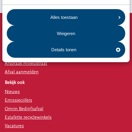
Alles toestaan
Snel naar
Weigeren
Afvalkalender
Omrin Afvalapp
Details tonen
Milieustraat
Afspraak milieustraat
Afval aanmelden
Bekijk ook
Nieuws
Emissiecijfers
Omrin Bedrijfsafval
Estafette recyclewinkels
Vacatures