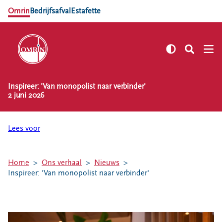
Omrin
Bedrijfsafval
Estafette
Inspireer: 'Van monopolist naar verbinder'
NL
EN
2 juni 2026
Zelf regelen
Afvalkalender
Lees voor
Omrin Afvalapp
Afval scheiden
Home
Ons verhaal
Nieuws
Milieustraten
Inspireer: 'Van monopolist naar verbinder'
Milieupas aanvragen
Kringloopspullen
Afval aanmelden