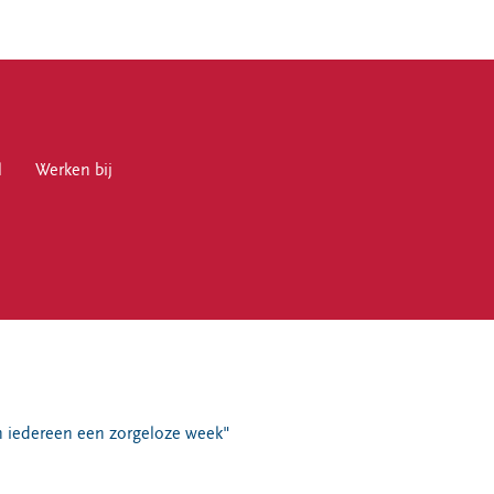
l
en bij
Werken bij
en
un iedereen een zorgeloze week"