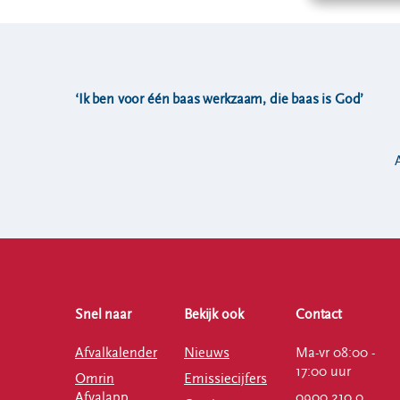
‘Ik ben voor één baas werkzaam, die baas is God’
Snel naar
Bekijk ook
Contact
Afvalkalender
Nieuws
Ma-vr 08:00 -
17:00 uur
Omrin
Emissiecijfers
Afvalapp
0900 210 0