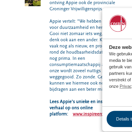
ontving Appie ook de provinciale
Groninger Vrijwilligersprijs.
Appie vertelt: "We hebben extra oog
voor duurzaamheid en hergebruik.
Gooi niet zomaar iets weg, maar
denk ook aan een ander. Kleding is
vaak nog als nieuw, en producten
Deze webs
rond de houdbaarheidsdatum zijn
We gebruike
nog prima. In een
media te bi
consumptiemaatschappij als de
gebruik van
onze wordt zoveel nuttigs zomaar
partners ku
weggegooid. Zo zonde. Gelukkig
verstrekt o
kunnen we hiermee ook nog
onze
Privac
bijdragen aan een beter milieu!"
Lees Appie's unieke en inspirerende
verhaal op ons online
platform:
www.inspireerdewereld.nl
Details 