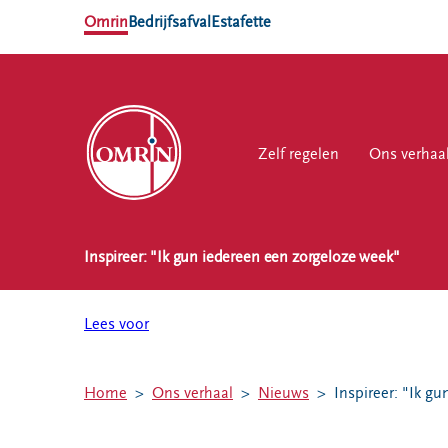
Omrin
Bedrijfsafval
Estafette
Zelf regelen
Zelf regelen
Ons verhaal
Ons verhaa
Werk
Inspireer: "Ik gun iedereen een zorgeloze week"
NL
EN
Ons
Werk
Zelf regelen
Contact
verhaal
bij
Lees voor
Afvalkalender
Storing, klacht
Nieuws
of vraag
Omrin Afvalapp
Ontdek
Home
Ons verhaal
Nieuws
Inspireer: "Ik g
Klantenservice
Afval scheiden
Omrin
SYP
Milieustraten
Over Omrin