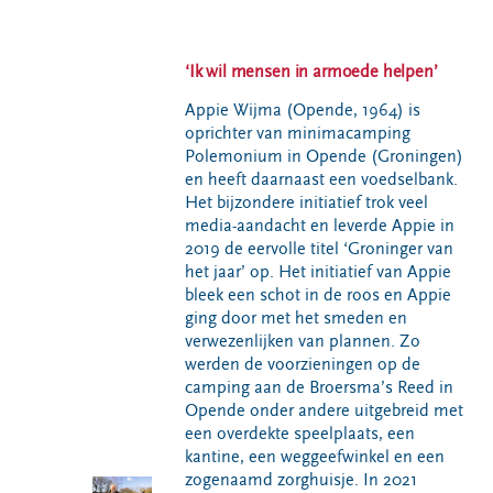
VeeIgestelde
Milieupas
Hier werken
vragen
aanvragen
we aan
Pers
‘Ik wil mensen in armoede helpen’
Kringloopspullen
Ecopark De
Locaties
Wierde
Afval aanmelden
Appie Wijma (Opende, 1964) is
oprichter van minimacamping
Reststoffen
Bouwcontainer
Polemonium in Opende (Groningen)
Energie
huren
en heeft daarnaast een voedselbank.
Centrale
Het bijzondere initiatief trok veel
Projecten
media-aandacht en leverde Appie in
2019 de eervolle titel ‘Groninger van
het jaar’ op. Het initiatief van Appie
Voor gemeenten
Voor leveranciers en bezoekers
bleek een schot in de roos en Appie
ging door met het smeden en
verwezenlijken van plannen. Zo
werden de voorzieningen op de
camping aan de Broersma’s Reed in
Opende onder andere uitgebreid met
een overdekte speelplaats, een
kantine, een weggeefwinkel en een
zogenaamd zorghuisje. In 2021