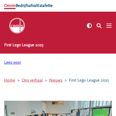
Omrin
Bedrijfsafval
Estafette
First Lego League 2025
NL
EN
Zelf regelen
Lees voor
Afvalkalender
Omrin Afvalapp
Home
Ons verhaal
Nieuws
First Lego League 2025
Afval scheiden
Milieustraten
Milieupas aanvragen
Kringloopspullen
Afval aanmelden