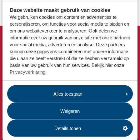
Locaties
belangrijk om de jeugd te stimuleren hun technische
vaardigheden te ontwikkelen.
Deze website maakt gebruik van cookies
Werken bij
We gebruiken cookies om content en advertenties te
personaliseren, om functies voor social media te bieden en
om ons websiteverkeer te analyseren. Ook delen we
Voor gemeenten
informatie over uw gebruik van onze site met onze partners
Snel naar
Voor leveranciers en bezoekers
voor social media, adverteren en analyse. Deze partners
kunnen deze gegevens combineren met andere informatie
Afvalkalender
die u aan ze heeft verstrekt of die ze hebben verzameld op
Omrin Afvalapp
basis van uw gebruik van hun services. Bekijk hier onze
Milieustraat
Privacyverklaring
.
Afspraak milieustraat
Afval aanmelden
Alles toestaan
Bekijk ook
Nieuws
Weigeren
Emissiecijfers
Omrin Bedrijfsafval
Details tonen
Estafette recyclewinkels