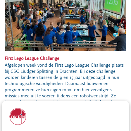
Bouwcontainer huren
Ons verhaal
Nieuws
Ontdek Omrin
Over Omrin
Hier werken we aan
First Lego League Challenge
Ecopark De Wierde
Afgelopen week vond de First Lego League Challenge plaats
Reststoffen Energie Centrale
bij CSG Liudger Splitting in Drachten. Bij deze challenge
Projecten
worden kinderen tussen de 9 en 15 jaar uitgedaagd in hun
technologische vaardigheden. Daarnaast bouwen en
Contact
programmeren ze hun eigen robot om hier vervolgens
missies mee uit te voeren tijdens een robotwedstrijd. Ze
Storing, klacht of vraag
tonen als team hun prestaties en presentatie tijdens de
Klantenservice SYP
regionale competitie.
VeeIgestelde vragen
Meester Pieter is vanuit Omrin aanwezig als jurylid. Bij Omrin
Pers
staat techniek hoor in het vaandel. Daarom vinden we het