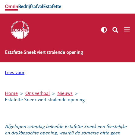
Omrin
Bedrijfsafval
Estafette
Estafette Sneek viert stralende opening
NL
EN
Zelf regelen
Lees voor
Afvalkalender
Omrin Afvalapp
Home
Ons verhaal
Nieuws
Afval scheiden
Estafette Sneek viert stralende opening
Milieustraten
Milieupas aanvragen
Kringloopspullen
Afgelopen zaterdag beleefde Estafette Sneek een feestelijke
Afval aanmelden
en drukbezochte opening, waarbij de zomerse hitte geen