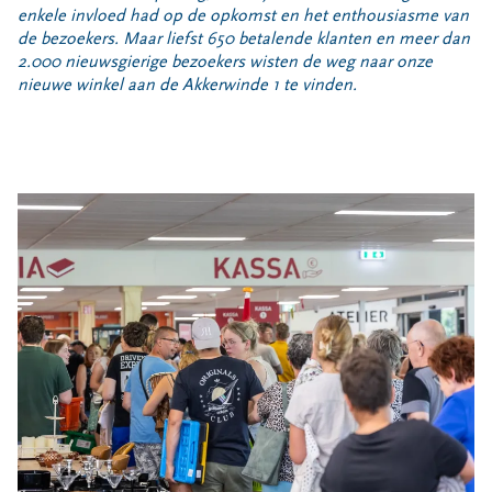
Bouwcontainer huren
enkele invloed had op de opkomst en het enthousiasme van
de bezoekers. Maar liefst 650 betalende klanten en meer dan
Ons verhaal
2.000 nieuwsgierige bezoekers wisten de weg naar onze
nieuwe winkel aan de Akkerwinde 1 te vinden.
Nieuws
Ontdek Omrin
Over Omrin
Hier werken we aan
Ecopark De Wierde
Reststoffen Energie Centrale
Projecten
Contact
Storing, klacht of vraag
Klantenservice SYP
VeeIgestelde vragen
Pers