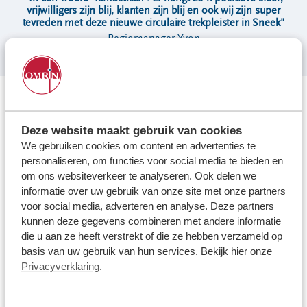
vrijwilligers zijn blij, klanten zijn blij en ook wij zijn super
tevreden met deze nieuwe circulaire trekpleister in Sneek
"
Regiomanager Yvon
Positieve toekomst
Estafette is ontzettend blij met de warme ontvangst in Sneek
Deze website maakt gebruik van cookies
en kijkt ernaar uit om deze positieve energie voort te zetten.
We gebruiken cookies om content en advertenties te
Regiomanager Yvon vatte de dag perfect samen:
"In één
personaliseren, om functies voor social media te bieden en
woord 'fantastisch'. Er hangt zo'n positieve sfeer; vrijwilligers
om ons websiteverkeer te analyseren. Ook delen we
zijn blij, klanten zijn blij en ook wij zijn super tevreden met
informatie over uw gebruik van onze site met onze partners
deze nieuwe circulaire trekpleister in Sneek."
Met de
voor social media, adverteren en analyse. Deze partners
opening van deze zevende winkel voelt het voor Estafette
kunnen deze gegevens combineren met andere informatie
alsof de cirkel weer rond is. Sneek en Estafette horen bij
die u aan ze heeft verstrekt of die ze hebben verzameld op
elkaar, en dat gevoel werd afgelopen zaterdag dubbel en
basis van uw gebruik van hun services. Bekijk hier onze
dwars bevestigd
Privacyverklaring
.