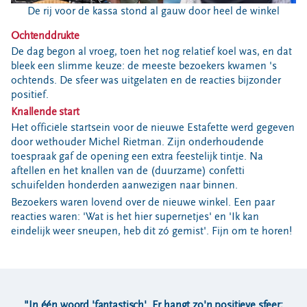
Locaties
De rij voor de kassa stond al gauw door heel de winkel
Werken bij
Ochtenddrukte
De dag begon al vroeg, toen het nog relatief koel was, en dat
bleek een slimme keuze: de meeste bezoekers kwamen 's
Voor gemeenten
ochtends. De sfeer was uitgelaten en de reacties bijzonder
Voor leveranciers en bezoekers
positief.
Knallende start
Het officiële startsein voor de nieuwe Estafette werd gegeven
door wethouder Michel Rietman. Zijn onderhoudende
toespraak gaf de opening een extra feestelijk tintje. Na
aftellen en het knallen van de (duurzame) confetti
schuifelden honderden aanwezigen naar binnen.
Bezoekers waren lovend over de nieuwe winkel. Een paar
reacties waren: 'Wat is het hier supernetjes' en 'Ik kan
eindelijk weer sneupen, heb dit zó gemist'. Fijn om te horen!
"
In één woord 'fantastisch'. Er hangt zo'n positieve sfeer;