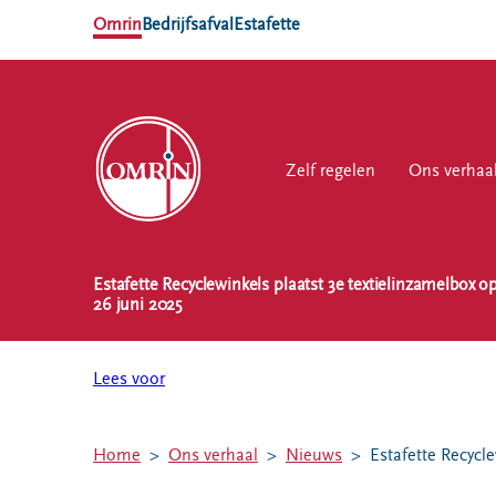
Omrin
Bedrijfsafval
Estafette
Zelf regelen
Zelf regelen
Ons verhaal
Ons verhaa
Werk
Estafette Recyclewinkels plaatst 3e textielinzamelbox op
NL
EN
26 juni 2025
Ons
Werk
Zelf regelen
Contact
verhaal
bij
Lees voor
Afvalkalender
Storing, klacht
Nieuws
of vraag
Omrin Afvalapp
Ontdek
Klantenservice
Afval scheiden
Home
Ons verhaal
Nieuws
Estafette Recycle
Omrin
SYP
Milieustraten
Over Omrin