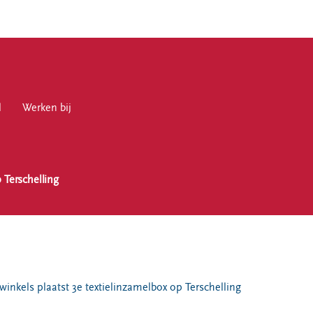
l
en bij
Werken bij
 Terschelling
en
winkels plaatst 3e textielinzamelbox op Terschelling