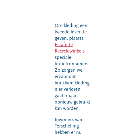
VeeIgestelde
Milieupas
Hier werken
vragen
aanvragen
we aan
Pers
Kringloopspullen
Ecopark De
Locaties
Om kleding een
Wierde
Afval aanmelden
tweede leven te
Reststoffen
geven, plaatst
Bouwcontainer
Energie
Estafette
huren
Centrale
Recyclewinkels
speciale
Projecten
textielcontainers.
Zo zorgen we
ervoor dat
Voor gemeenten
Voor leveranciers en bezoekers
bruikbare kleding
niet verloren
gaat, maar
opnieuw gebruikt
kan worden.
Inwoners van
Terschelling
hebben er nu