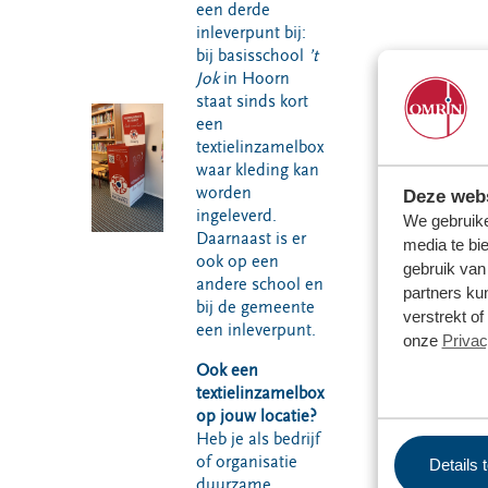
een derde
inleverpunt bij:
bij basisschool
’t
Jok
in Hoorn
staat sinds kort
een
textielinzamelbox
waar kleding kan
worden
Deze webs
ingeleverd.
We gebruike
Daarnaast is er
media te bi
ook op een
gebruik van
andere school en
partners ku
bij de gemeente
verstrekt o
een inleverpunt.
onze
Privac
Ook een
textielinzamelbox
op jouw locatie?
Heb je als bedrijf
of organisatie
Details 
duurzame