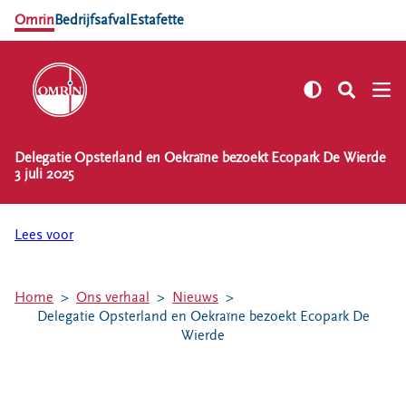
Omrin
Bedrijfsafval
Estafette
Delegatie Opsterland en Oekraïne bezoekt Ecopark De Wierde
NL
EN
3 juli 2025
Zelf regelen
Afvalkalender
Lees voor
Omrin Afvalapp
Afval scheiden
Home
Ons verhaal
Nieuws
Milieustraten
Delegatie Opsterland en Oekraïne bezoekt Ecopark De
Wierde
Milieupas aanvragen
Kringloopspullen
Afval aanmelden