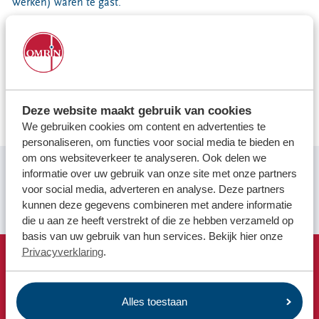
Locaties
Werken) waren te gast.
Werken bij
Het bezoek vond plaats binnen het Europese
uitwisselingsprogramma TIPS4UA (Training and Internship
Programme Support for Ukrainian Municipalities), dat
Voor gemeenten
gericht is op het delen van kennis en het versterken van de
Voor leveranciers en bezoekers
bestuurskracht van Oekraïense gemeenten.
Deze website maakt gebruik van cookies
We gebruiken cookies om content en advertenties te
personaliseren, om functies voor social media te bieden en
om ons websiteverkeer te analyseren. Ook delen we
informatie over uw gebruik van onze site met onze partners
Lees
hier
het verhaal op de website van de gemeente
voor social media, adverteren en analyse. Deze partners
Opsterland
kunnen deze gegevens combineren met andere informatie
die u aan ze heeft verstrekt of die ze hebben verzameld op
basis van uw gebruik van hun services. Bekijk hier onze
Privacyverklaring
.
Snel naar
Afvalkalender
Alles toestaan
Omrin Afvalapp