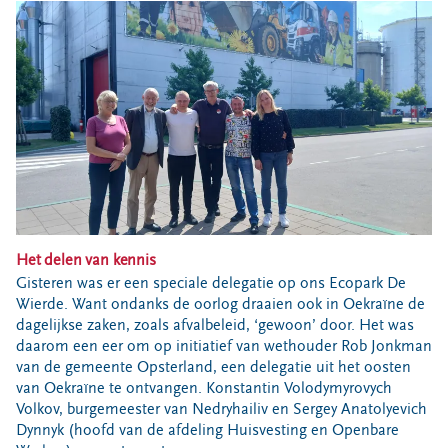
Bouwcontainer huren
Ons verhaal
Nieuws
Ontdek Omrin
Over Omrin
Hier werken we aan
Ecopark De Wierde
Reststoffen Energie Centrale
Projecten
Het delen van kennis
Gisteren was er een speciale delegatie op ons Ecopark De
Contact
Wierde. Want ondanks de oorlog draaien ook in Oekraïne de
dagelijkse zaken, zoals afvalbeleid, ‘gewoon’ door. Het was
Storing, klacht of vraag
daarom een eer om op initiatief van wethouder Rob Jonkman
Klantenservice SYP
van de gemeente Opsterland, een delegatie uit het oosten
van Oekraïne te ontvangen. Konstantin Volodymyrovych
VeeIgestelde vragen
Volkov, burgemeester van Nedryhailiv en Sergey Anatolyevich
Pers
Dynnyk (hoofd van de afdeling Huisvesting en Openbare