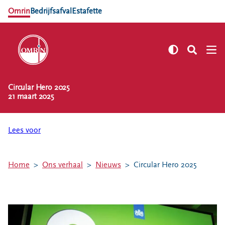
Omrin
Bedrijfsafval
Estafette
Circular Hero 2025
NL
EN
21 maart 2025
Zelf regelen
Afvalkalender
Lees voor
Omrin Afvalapp
Afval scheiden
Home
Ons verhaal
Nieuws
Circular Hero 2025
Milieustraten
Milieupas aanvragen
Kringloopspullen
Afval aanmelden