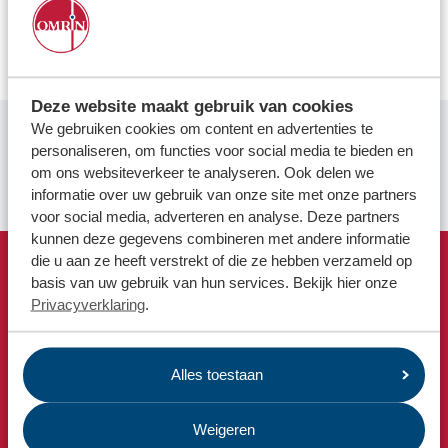
Locaties
jarenlange inzet voor de circulaire economie, waaronder
mede-oprichter van de Vereniging Circulair Friesland.
Werken bij
Deze website maakt gebruik van cookies
Voor gemeenten
We gebruiken cookies om content en advertenties te
Voor leveranciers en bezoekers
personaliseren, om functies voor social media te bieden en
"Een echte gamechanger"
om ons websiteverkeer te analyseren. Ook delen we
Jury Circular Awards NCCE
informatie over uw gebruik van onze site met onze partners
voor social media, adverteren en analyse. Deze partners
kunnen deze gegevens combineren met andere informatie
die u aan ze heeft verstrekt of die ze hebben verzameld op
basis van uw gebruik van hun services. Bekijk hier onze
Snel naar
Privacyverklaring
.
Afvalkalender
Omrin Afvalapp
Milieustraat
Alles toestaan
Afspraak milieustraat
Weigeren
Afval aanmelden