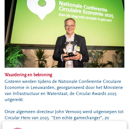
Bouwcontainer huren
Ons verhaal
Nieuws
Ontdek Omrin
Over Omrin
Hier werken we aan
Ecopark De Wierde
Reststoffen Energie Centrale
Projecten
Waardering en bekroning
Gisteren werden tijdens de Nationale Conferentie Circulaire
Contact
Economie in Leeuwarden, georganiseerd door het Ministerie
van Infrastructuur en Waterstaat, de Circular Awards 2025
Storing, klacht of vraag
uitgereikt.
Klantenservice SYP
Onze algemeen directeur John Vernooij werd uitgeroepen tot
VeeIgestelde vragen
Circular Hero van 2025. "Een echte gamechanger", zo
Pers
concludeerde de jury. Als waardering en bekroning voor zijn