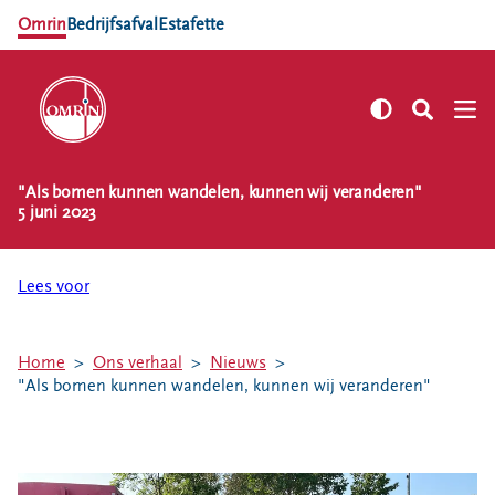
Omrin
Bedrijfsafval
Estafette
"Als bomen kunnen wandelen, kunnen wij veranderen"
NL
EN
5 juni 2023
Zelf regelen
Afvalkalender
Lees voor
Omrin Afvalapp
Afval scheiden
Home
Ons verhaal
Nieuws
Milieustraten
"Als bomen kunnen wandelen, kunnen wij veranderen"
Milieupas aanvragen
Kringloopspullen
Afval aanmelden