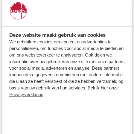
perspectief te verschuiven en om ons bewust te laten zijn van
de belangen van de natuur en de aarde als geheel. Culturele
‘bruggen’ hebben we nodig om ons paradigma te
verschuiven en opnieuw als aardbewoners te aarden en om
te leren de belangen van de lange termijn boven de korte
Deze website maakt gebruik van cookies
termijn te stellen en zo een goede voorouder te zijn.
We gebruiken cookies om content en advertenties te
personaliseren, om functies voor social media te bieden en
om ons websiteverkeer te analyseren. Ook delen we
informatie over uw gebruik van onze site met onze partners
voor social media, adverteren en analyse. Deze partners
kunnen deze gegevens combineren met andere informatie
die u aan ze heeft verstrekt of die ze hebben verzameld op
basis van uw gebruik van hun services. Bekijk hier onze
Privacyverklaring
.