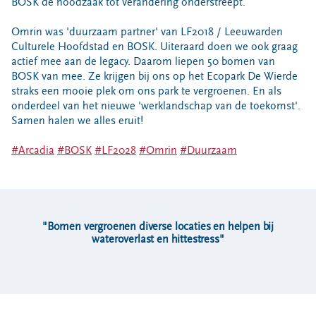
Locaties
BOSK de noodzaak tot verandering onderstreept.
Werken bij
Omrin was 'duurzaam partner' van LF2018 / Leeuwarden
Culturele Hoofdstad en BOSK. Uiteraard doen we ook graag
actief mee aan de legacy. Daarom liepen 50 bomen van
BOSK van mee. Ze krijgen bij ons op het Ecopark De Wierde
Voor gemeenten
straks een mooie plek om ons park te vergroenen. En als
Voor leveranciers en bezoekers
onderdeel van het nieuwe 'werklandschap van de toekomst'.
Samen halen we alles eruit!
#Arcadia
#BOSK
#LF2028
#Omrin
#Duurzaam
"
Bomen vergroenen diverse locaties en helpen bij
wateroverlast en hittestress
"