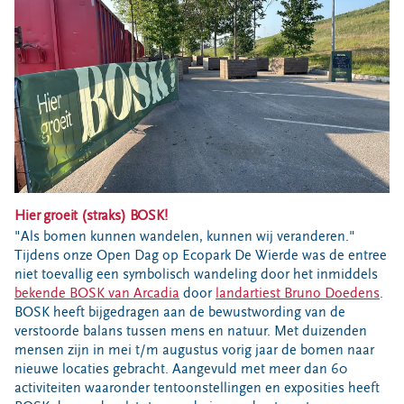
Bouwcontainer huren
Ons verhaal
Nieuws
Ontdek Omrin
Over Omrin
Hier werken we aan
Ecopark De Wierde
Reststoffen Energie Centrale
Hier groeit (straks) BOSK!
Projecten
"Als bomen kunnen wandelen, kunnen wij veranderen."
Tijdens onze Open Dag op Ecopark De Wierde was de entree
Contact
niet toevallig een symbolisch wandeling door het inmiddels
bekende BOSK van Arcadia
door
landartiest Bruno Doedens
.
Storing, klacht of vraag
BOSK heeft bijgedragen aan de bewustwording van de
Klantenservice SYP
verstoorde balans tussen mens en natuur. Met duizenden
mensen zijn in mei t/m augustus vorig jaar de bomen naar
VeeIgestelde vragen
nieuwe locaties gebracht. Aangevuld met meer dan 60
Pers
activiteiten waaronder tentoonstellingen en exposities heeft