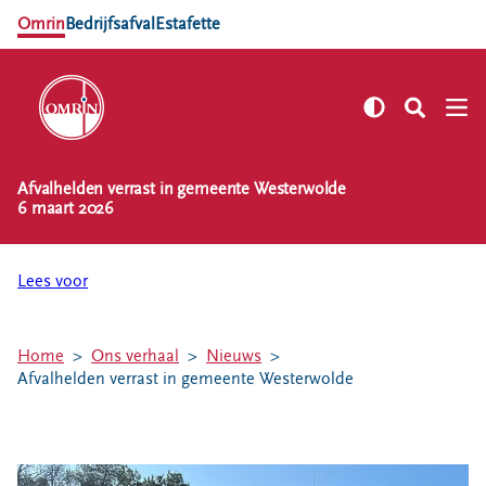
Omrin
Bedrijfsafval
Estafette
Afvalhelden verrast in gemeente Westerwolde
NL
EN
6 maart 2026
Zelf regelen
Afvalkalender
Lees voor
Omrin Afvalapp
Afval scheiden
Home
Ons verhaal
Nieuws
Milieustraten
Afvalhelden verrast in gemeente Westerwolde
Milieupas aanvragen
Kringloopspullen
Afval aanmelden