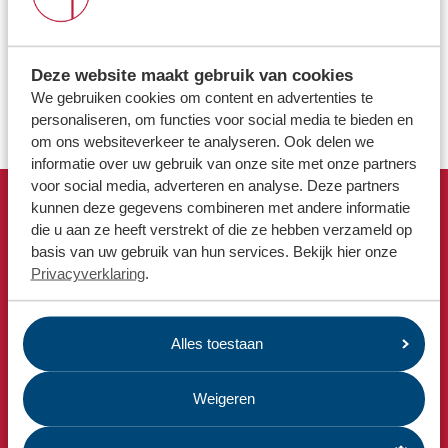
Locaties
gemeente Westerwolde onze afvalhelden deze week extra in
het zonnetje. Collega’s van de milieustraat en achter het
Werken bij
stuur werden verrast met een speciale afvalheldentaart.
Deze website maakt gebruik van cookies
Een klein gebaar, maar een groot dankjewel voor het
We gebruiken cookies om content en advertenties te
Voor gemeenten
belangrijke werk dat we elke dag doen.
personaliseren, om functies voor social media te bieden en
Voor leveranciers en bezoekers
om ons websiteverkeer te analyseren. Ook delen we
informatie over uw gebruik van onze site met onze partners
voor social media, adverteren en analyse. Deze partners
kunnen deze gegevens combineren met andere informatie
Snel naar
die u aan ze heeft verstrekt of die ze hebben verzameld op
basis van uw gebruik van hun services. Bekijk hier onze
Afvalkalender
Privacyverklaring
.
Omrin Afvalapp
Milieustraat
Afspraak milieustraat
Alles toestaan
Afval aanmelden
Weigeren
Bekijk ook
Nieuws