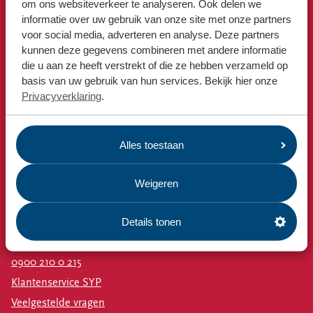
Locaties
om ons websiteverkeer te analyseren. Ook delen we
Omrin Afvalapp
informatie over uw gebruik van onze site met onze partners
Milieustraat
Werken bij
voor social media, adverteren en analyse. Deze partners
Afspraak milieustraat
kunnen deze gegevens combineren met andere informatie
die u aan ze heeft verstrekt of die ze hebben verzameld op
Afval aanmelden
Voor gemeenten
basis van uw gebruik van hun services. Bekijk hier onze
Bekijk ook
Privacyverklaring
.
Voor leveranciers en bezoekers
Nieuws
Emissiecijfers
Alles toestaan
Omrin Bedrijfsafval
Estafette recyclewinkels
Weigeren
Vacatures
Contact
Details tonen
Ma-vr 08:00 - 17:00 uur
0900 210 0 215
Klantenservice SYP
Veelgestelde vragen