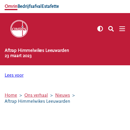
Omrin
Bedrijfsafval
Estafette
Aftrap Himmelwikes Leeuwarden
NL
EN
23 maart 2023
Zelf regelen
Afvalkalender
Lees voor
Omrin Afvalapp
Afval scheiden
Home
Ons verhaal
Nieuws
Milieustraten
Aftrap Himmelwikes Leeuwarden
Milieupas aanvragen
Kringloopspullen
Afval aanmelden