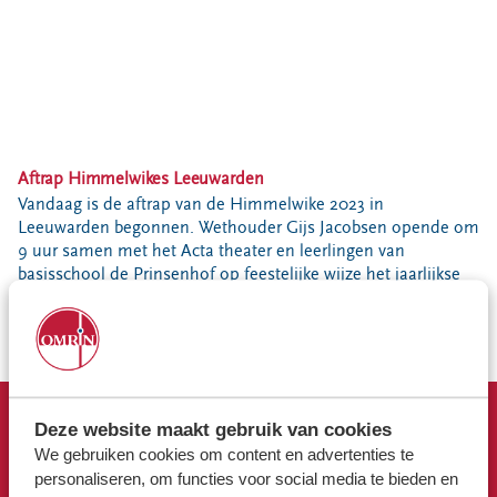
Bouwcontainer huren
Ons verhaal
Nieuws
Ontdek Omrin
Over Omrin
Aftrap Himmelwikes Leeuwarden
Hier werken we aan
Vandaag is de aftrap van de Himmelwike 2023 in
Ecopark De Wierde
Leeuwarden begonnen. Wethouder Gijs Jacobsen opende om
9 uur samen met het Acta theater en leerlingen van
Reststoffen Energie Centrale
basisschool de Prinsenhof op feestelijke wijze het jaarlijkse
Projecten
zwerfafvalproject. In de gemeente Leeuwarden doen dit jaar
ruim 3000 kinderen mee van 34 scholen.
Contact
Storing, klacht of vraag
Klantenservice SYP
Deze website maakt gebruik van cookies
VeeIgestelde vragen
Snel naar
We gebruiken cookies om content en advertenties te
Pers
Afvalkalender
personaliseren, om functies voor social media te bieden en