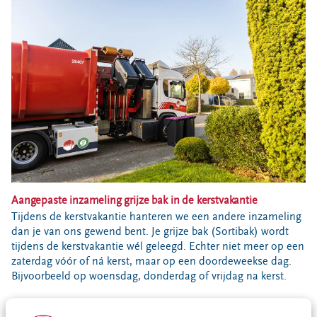
Bouwcontainer huren
Ons verhaal
Nieuws
Ontdek Omrin
Over Omrin
Hier werken we aan
Ecopark De Wierde
Reststoffen Energie Centrale
Projecten
Aangepaste inzameling grijze bak in de kerstvakantie
Contact
Tijdens de kerstvakantie hanteren we een andere inzameling
dan je van ons gewend bent. Je grijze bak (Sortibak) wordt
Storing, klacht of vraag
tijdens de kerstvakantie wél geleegd. Echter niet meer op een
Klantenservice SYP
zaterdag vóór of ná kerst, maar op een doordeweekse dag.
Bijvoorbeeld op woensdag, donderdag of vrijdag na kerst.
VeeIgestelde vragen
Pers