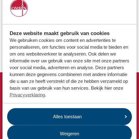
Locaties
Werken bij
Download de Afvalapp
Download onze Omrin Afvalapp dan zie je precies wanneer
Deze website maakt gebruik van cookies
Voor gemeenten
jouw bak bij de weg moet. Én ontvang je een handige
We gebruiken cookies om content en advertenties te
reminder. Uiteraard kun je hier op onze website ook jouw
Voor leveranciers en bezoekers
personaliseren, om functies voor social media te bieden en
persoonlijke afvalkalender bekijken:
om ons websiteverkeer te analyseren. Ook delen we
www.omrin.nl/afvalkalender
informatie over uw gebruik van onze site met onze partners
voor social media, adverteren en analyse. Deze partners
kunnen deze gegevens combineren met andere informatie
die u aan ze heeft verstrekt of die ze hebben verzameld op
basis van uw gebruik van hun services. Bekijk hier onze
Snel naar
Privacyverklaring
.
Afvalkalender
Omrin Afvalapp
Milieustraat
Alles toestaan
Afspraak milieustraat
Weigeren
Afval aanmelden