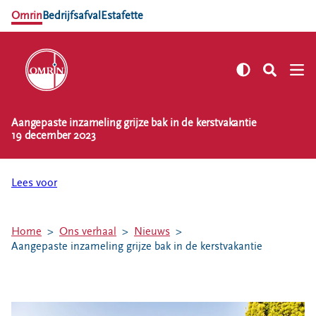
Omrin
Bedrijfsafval
Estafette
Aangepaste inzameling grijze bak in de kerstvakantie
NL
EN
19 december 2023
Zelf regelen
Afvalkalender
Lees voor
Omrin Afvalapp
Afval scheiden
Home
Ons verhaal
Nieuws
Milieustraten
Aangepaste inzameling grijze bak in de kerstvakantie
Milieupas aanvragen
Kringloopspullen
Afval aanmelden