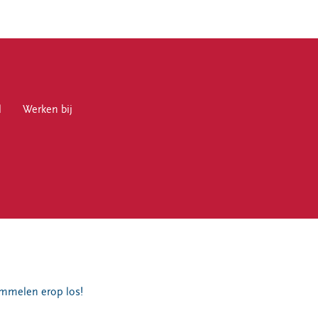
l
en bij
Werken bij
en
immelen erop los!