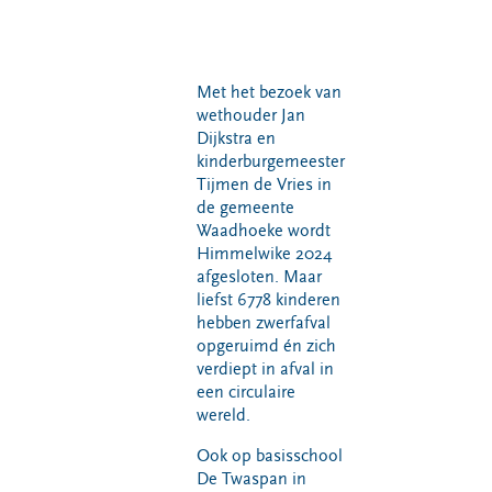
VeeIgestelde
Milieupas
Hier werken
vragen
aanvragen
we aan
Pers
Kringloopspullen
Ecopark De
Locaties
Met het bezoek van
Wierde
Afval aanmelden
wethouder Jan
Reststoffen
Dijkstra en
Bouwcontainer
Energie
kinderburgemeester
huren
Centrale
Tijmen de Vries in
de gemeente
Projecten
Waadhoeke wordt
Himmelwike 2024
afgesloten. Maar
Voor gemeenten
Voor leveranciers en bezoekers
liefst 6778 kinderen
hebben zwerfafval
opgeruimd én zich
verdiept in afval in
een circulaire
wereld.
Ook op basisschool
De Twaspan in