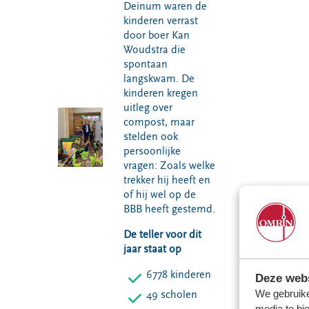
Deinum waren de
kinderen verrast
door boer Kan
Woudstra die
spontaan
langskwam. De
kinderen kregen
uitleg over
compost, maar
stelden ook
persoonlijke
vragen: Zoals welke
trekker hij heeft en
of hij wel op de
BBB heeft gestemd.
De teller voor dit
jaar staat op
6778 kinderen
Deze webs
We gebruike
49 scholen
media te bi