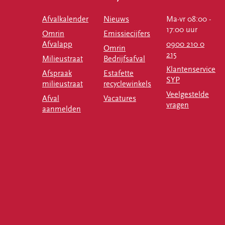
Afvalkalender
Nieuws
Ma-vr 08:00 -
17:00 uur
Omrin
Emissiecijfers
Afvalapp
0900 210 0
Omrin
215
Milieustraat
Bedrijfsafval
Klantenservice
Afspraak
Estafette
SYP
milieustraat
recyclewinkels
Veelgestelde
Afval
Vacatures
vragen
aanmelden