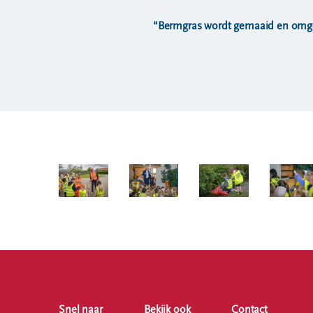
"Bermgras wordt gemaaid en omge
Snel naar
Bekijk ook
Contact