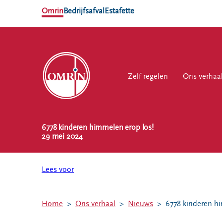
Omrin
Bedrijfsafval
Estafette
Zelf regelen
Zelf regelen
Ons verhaal
Ons verhaa
Werk
6778 kinderen himmelen erop los!
NL
EN
29 mei 2024
Ons
Werk
Zelf regelen
Contact
verhaal
bij
Lees voor
Afvalkalender
Storing, klacht
Nieuws
of vraag
Omrin Afvalapp
Ontdek
Klantenservice
Afval scheiden
Home
Ons verhaal
Nieuws
6778 kinderen h
Omrin
SYP
Milieustraten
Over Omrin