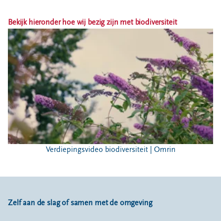
Locaties
Werken bij
Bekijk hieronder hoe wij bezig zijn met biodiversiteit
Voor gemeenten
Voor leveranciers en bezoekers
Verdiepingsvideo biodiversiteit | Omrin
Zelf aan de slag of samen met de omgeving