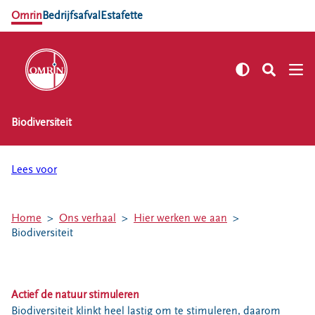
Omrin
Bedrijfsafval
Estafette
Biodiversiteit
NL
EN
Zelf regelen
Lees voor
Afvalkalender
Omrin Afvalapp
Home
Ons verhaal
Hier werken we aan
Afval scheiden
Biodiversiteit
Milieustraten
Milieupas aanvragen
Kringloopspullen
Actief de natuur stimuleren
Afval aanmelden
Biodiversiteit klinkt heel lastig om te stimuleren, daarom