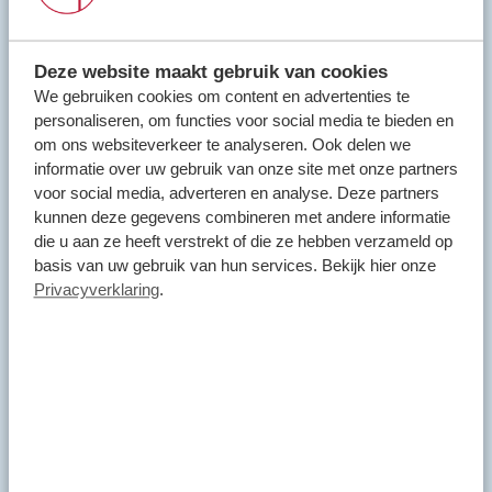
Ecopad
Ons Ecopad bevat veel onderdelen om de biodiversiteit te
Deze website maakt gebruik van cookies
stimuleren. Zo hebben we een vlinder hop-over,
We gebruiken cookies om content en advertenties te
faunapassage en nestgelegenheid voor insecten.
personaliseren, om functies voor social media te bieden en
om ons websiteverkeer te analyseren. Ook delen we
informatie over uw gebruik van onze site met onze partners
voor social media, adverteren en analyse. Deze partners
kunnen deze gegevens combineren met andere informatie
die u aan ze heeft verstrekt of die ze hebben verzameld op
basis van uw gebruik van hun services. Bekijk hier onze
Privacyverklaring
.