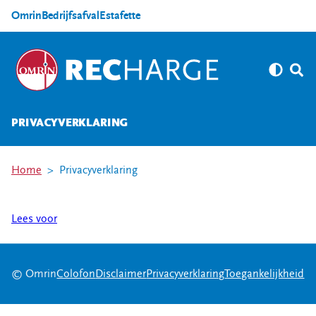
Omrin
Bedrijfsafval
Estafette
PRIVACYVERKLARING
Home
Privacyverklaring
Lees voor
© Omrin
Colofon
Disclaimer
Privacyverklaring
Toegankelijkheid