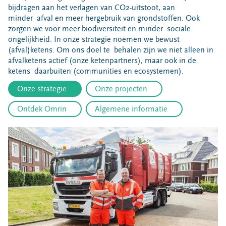
Bouwcontainer huren
bijdragen aan het verlagen van CO2-uitstoot, aan
minder afval en meer hergebruik van grondstoffen. Ook
Ons verhaal
zorgen we voor meer biodiversiteit en minder sociale
ongelijkheid. In onze strategie noemen we bewust
Nieuws
(afval)ketens. Om ons doel te behalen zijn we niet alleen in
Ontdek Omrin
afvalketens actief (onze ketenpartners), maar ook in de
ketens daarbuiten (communities en ecosystemen).
Over Omrin
Hier werken we aan
Onze strategie
Onze projecten
Ecopark De Wierde
Ontdek Omrin
Algemene informatie
Reststoffen Energie Centrale
Projecten
Contact
Storing, klacht of vraag
Klantenservice SYP
VeeIgestelde vragen
Pers