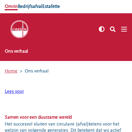
Omrin
Bedrijfsafval
Estafette
Ons verhaal
NL
EN
Zelf regelen
Home
Ons verhaal
Afvalkalender
Omrin Afvalapp
Lees voor
Afval scheiden
Milieustraten
Milieupas aanvragen
Samen voor een duurzame wereld
Kringloopspullen
Het succesvol sluiten van circulaire (afval)ketens voor het
Afval aanmelden
welzijn van volgende generaties. Dit betekent dat wij actief